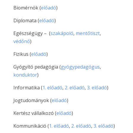
Biomérnök (
előadó
)
Diplomata (
előadó
)
Egészségügy – (
szakápoló
,
mentőtiszt
,
védőnő
)
Fizikus (
előadó
)
Gyógyító pedagógia (
gyógypedagógus
,
konduktor
)
Informatika (
1. előadó
,
2. előadó
,
3. előadó
)
Jogtudományok (
előadó
)
Kertész vállalkozó (
előadó
)
Kommunikáció (
1. előadó
,
2. előadó
,
3. előadó
)