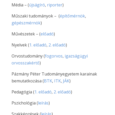
Média – (
újságíró
,
riporter
)
Műszaki tudományok – (
építőmérnök
,
gépészmérnök
)
Művészetek – (
előadó
)
Nyelvek (
1. előadó
,
2. előadó
)
Orvostudomány (
fogorvos
,
igazságügyi
orvosszakértő
)
Pázmány Péter Tudományegyetem karainak
bemutatkozása (
BTK
,
ITK
,
JÁK
)
Pedagógia (
1. előadó
,
2. előadó
)
Pszichológia (
leírás
)
Szakképzések (
leírás
)