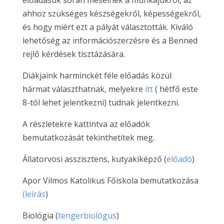
előadásuk során mesélnek a munkájukról, az
ahhoz szükséges készségekről, képességekről,
és hogy miért ezt a pályát választották. Kiváló
lehetőség az információszerzésre és a Benned
rejlő kérdések tisztázására.
Diákjaink harminckét féle előadás közül
hármat választhatnak, melyekre
itt
( hétfő este
8-tól lehet jelentkezni) tudnak jelentkezni.
A részletekre kattintva az előadók
bemutatkozását tekinthetitek meg.
Állatorvosi asszisztens, kutyakiképző (
előadó
)
Apor Vilmos Katolikus Főiskola bemutatkozása
(leírás
)
Biológia (
tengerbiológus
)