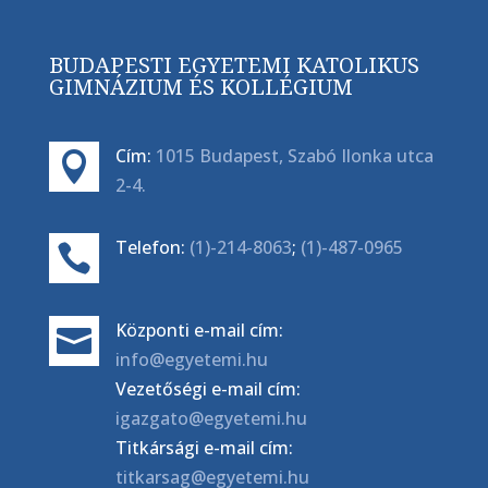
BUDAPESTI EGYETEMI KATOLIKUS
GIMNÁZIUM ÉS KOLLÉGIUM
Cím:
1015 Budapest, Szabó Ilonka utca

2-4.
Telefon:
(1)-214-8063
;
(1)-487-0965

Központi e-mail cím:

info@egyetemi.hu
Vezetőségi e-mail cím:
igazgato@egyetemi.hu
Titkársági e-mail cím:
titkarsag@egyetemi.hu