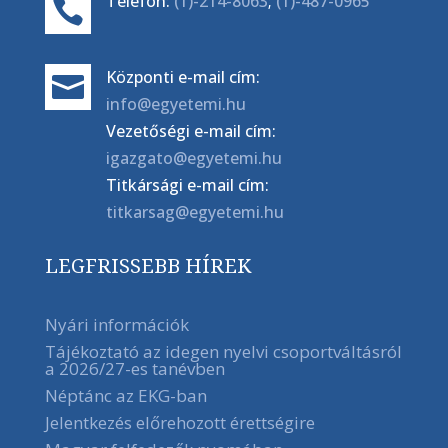
Telefon:
(1)-214-8063
;
(1)-487-0965

Központi e-mail cím:

info@egyetemi.hu
Vezetőségi e-mail cím:
igazgato@egyetemi.hu
Titkársági e-mail cím:
titkarsag@egyetemi.hu
LEGFRISSEBB HÍREK
Nyári információk
Tájékoztató az idegen nyelvi csoportváltásról
a 2026/27-es tanévben
Néptánc az EKG-ban
Jelentkezés előrehozott érettségire