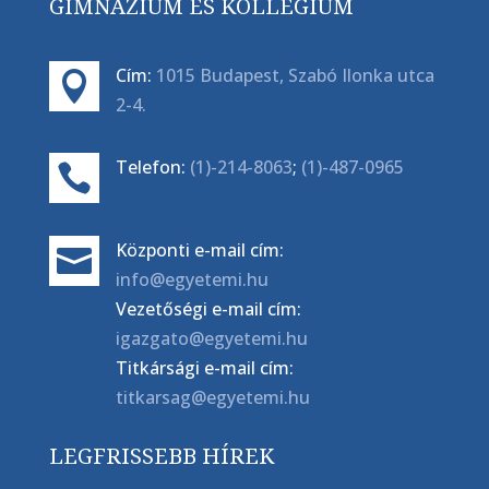
GIMNÁZIUM ÉS KOLLÉGIUM
Cím:
1015 Budapest, Szabó Ilonka utca

2-4.
Telefon:
(1)-214-8063
;
(1)-487-0965

Központi e-mail cím:

info@egyetemi.hu
Vezetőségi e-mail cím:
igazgato@egyetemi.hu
Titkársági e-mail cím:
titkarsag@egyetemi.hu
LEGFRISSEBB HÍREK