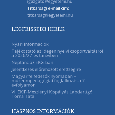
igazgato@egyetemi.hu
Titkársági e-mail cím:
titkarsag@egyetemi.hu
LEGFRISSEBB HÍREK
Nyári információk
Tájékoztató az idegen nyelvi csoportváltásról
a 2026/27-es tanévben
Néptánc az EKG-ban
Jelentkezés előrehozott érettségire
Magyar felfedezők nyomában –
múzeumpedagógiai foglalkozás a 7.
évfolyamon
VI. EKIF-Meszlényi Kispályás Labdarúgó
Torna Tata
HASZNOS INFORMÁCIÓK