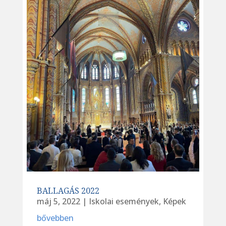
BALLAGÁS 2022
máj 5, 2022
|
Iskolai események
,
Képek
bővebben