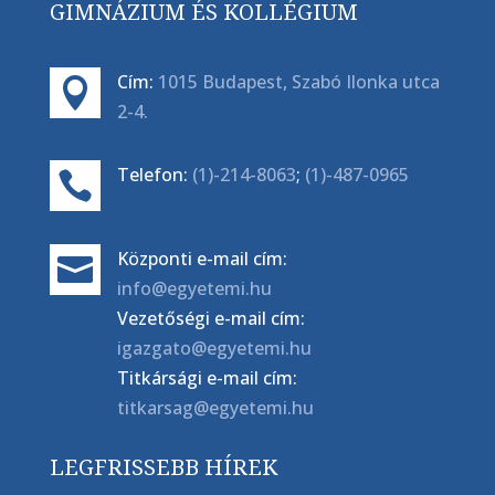
GIMNÁZIUM ÉS KOLLÉGIUM
Cím:
1015 Budapest, Szabó Ilonka utca

2-4.
Telefon:
(1)-214-8063
;
(1)-487-0965

Központi e-mail cím:

info@egyetemi.hu
Vezetőségi e-mail cím:
igazgato@egyetemi.hu
Titkársági e-mail cím:
titkarsag@egyetemi.hu
LEGFRISSEBB HÍREK