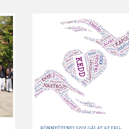
KÖNNYŰZENEI SZOLGÁLAT AZ EKG-