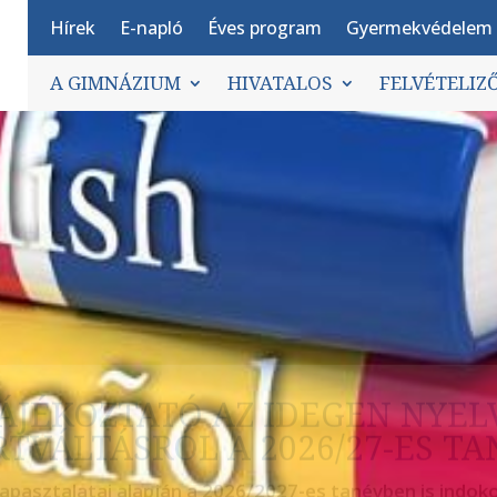
Hírek
E-napló
Éves program
Gyermekvédelem
A GIMNÁZIUM
HIVATALOS
FELVÉTELIZ
ÁJÉKOZTATÓ AZ IDEGEN NYEL
TVÁLTÁSRÓL A 2026/27-ES T
tapasztalatai alapján a 2026/2027-es tanévben is indoko
lvi csoport, esetleg nyelv váltását. (Hat évfolyamos d
tin mint második nyelv megváltoztatása nem lehetsége