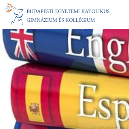
T
CSOPOR
Az utóbbi évek 
kérvényezni nye
la