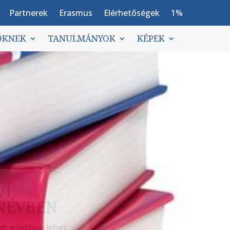
Partnerek
Erasmus
Elérhetőségek
1%
ŐKNEK
TANULMÁNYOK
KÉPEK
VI
ANÉVBEN
lt esetben lehet
iákok esetében a
s!)