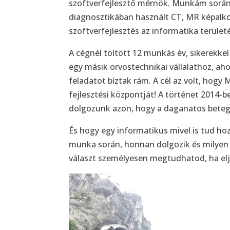
szoftverfejlesztő mérnök. Munkám során
diagnosztikában használt CT, MR képalkot
szoftverfejlesztés az informatika terület
A cégnél töltött 12 munkás év, sikerekke
egy másik orvostechnikai vállalathoz, ah
feladatot bíztak rám. A cél az volt, hogy
fejlesztési központját! A történet 2014
dolgozunk azon, hogy a daganatos betege
És hogy egy informatikus mivel is tud ho
munka során, honnan dolgozik és milyen 
választ személyesen megtudhatod, ha eljö