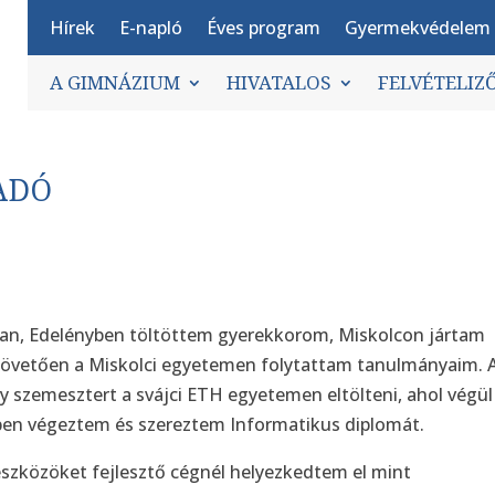
Hírek
E-napló
Éves program
Gyermekvédelem
A GIMNÁZIUM
HIVATALOS
FELVÉTELIZ
ŐADÓ
ban, Edelényben töltöttem gyerekkorom, Miskolcon jártam
 követően a Miskolci egyetemen folytattam tanulmányaim. 
y szemesztert a svájci ETH egyetemen eltölteni, ahol végül
ben végeztem és szereztem Informatikus diplomát.
szközöket fejlesztő cégnél helyezkedtem el mint