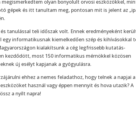
 megismerkedtem olyan bonyolult orvosi eszközökkel, min
ó gépek és itt tanultam meg, pontosan mit is jelent az „ip
én.
l és tanulással teli időszak volt. Ennek eredményeként kerü
ol egy informatikusnak kiemelkedően szép és kihívásokkal te
 Magyarországon kialakítsunk a cég legfrissebb kutatás-
-ben kezdődött, most 150 informatikus mérnökkel közösen
knek új esélyt kapjanak a gyógyulásra.
zzájárulni ehhez a nemes feladathoz, hogy telnek a napjai a
eszközöket használ vagy éppen mennyit és hova utazik? A
ssz a nyílt napra!