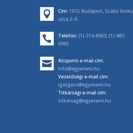
Cím:
1015 Budapest, Szabó Ilonk

utca 2-4.
Telefon:
(1)-214-8063
;
(1)-487-

0965
Központi e-mail cím:

info@egyetemi.hu
Vezetőségi e-mail cím:
igazgato@egyetemi.hu
Titkársági e-mail cím:
titkarsag@egyetemi.hu