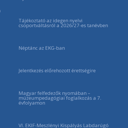
a
Tájékoztató az idegen nyelvi
csoportváltásról a 2026/27-es tanévben
Néptánc az EKG-ban
Jelentkezés előrehozott érettségire
Magyar felfedezők nyomában –
múzeumpedagógiai foglalkozás a 7.
évfolyamon
VI. EKIF-Meszlényi Kispályás Labdarúgó