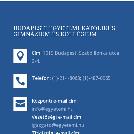
BUDAPESTI EGYETEMI KATOLIKUS
GIMNÁZIUM ÉS KOLLÉGIUM
Cím:
1015 Budapest, Szabó Ilonka utca

2-4.
Telefon:
(1)-214-8063
;
(1)-487-0965

Központi e-mail cím:

info@egyetemi.hu
Vezetőségi e-mail cím:
igazgato@egyetemi.hu
Titkársági e-mail cím: