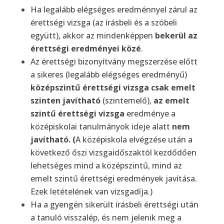
Ha legalább elégséges eredménnyel zárul az
érettségi vizsga (az írásbeli és a szóbeli
együtt), akkor az mindenképpen
bekerül az
érettségi eredményei közé
.
Az érettségi bizonyítvány megszerzése előtt
a sikeres (legalább elégséges eredményű)
középszintű érettségi vizsga csak emelt
szinten javítható
(szintemelő),
az emelt
szintű érettségi vizsga
eredménye a
középiskolai tanulmányok ideje alatt
nem
javítható. (
A középiskola elvégzése után a
következő őszi vizsgaidőszaktól kezdődően
lehetséges mind a középszintű, mind az
emelt szintű érettségi eredmények javítása.
Ezek letételének van vizsgadíja.)
Ha a gyengén sikerült írásbeli érettségi után
a tanuló visszalép, és nem jelenik meg a