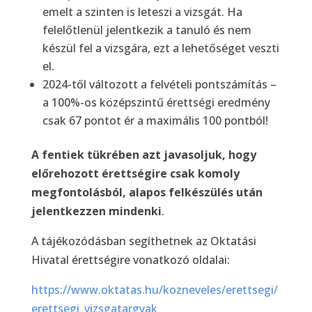
emelt a szinten is leteszi a vizsgát. Ha
felelőtlenül jelentkezik a tanuló és nem
készül fel a vizsgára, ezt a lehetőséget veszti
el.
2024-től változott a felvételi pontszámítás –
a 100%-os középszintű érettségi eredmény
csak 67 pontot ér a maximális 100 pontból!
A fentiek tükrében azt javasoljuk, hogy
előrehozott érettségire csak komoly
megfontolásból, alapos felkészülés után
jelentkezzen mindenki
.
A tájékozódásban segíthetnek az Oktatási
Hivatal érettségire vonatkozó oldalai:
https://www.oktatas.hu/kozneveles/erettsegi/
erettsegi_vizsgatargyak