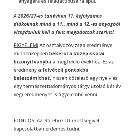
anyagára és feladattípusaira épül.
A 2026/27-es tanévben 11. évfolyamos
diákoknak mind a 11., mind a 12.-es anyagból
vizsgázniuk kell a fent megadottak szerint!
FIGYELEM!
Az osztályozóvizsga eredménye
mindenképpen
bekerül a középiskolai
bizonyítványba
a megfelelő évekhez. Ez az
eredmény
a felvételi pontokba
beleszámíthat,
hiszen kötelező egy nyelv és
egy természettudományos tárgy utolsó két év
végi eredményét is figyelembe venni.
FONTOS! Az előrehozott érettségivel
kapcsolatban érdemes tudni: