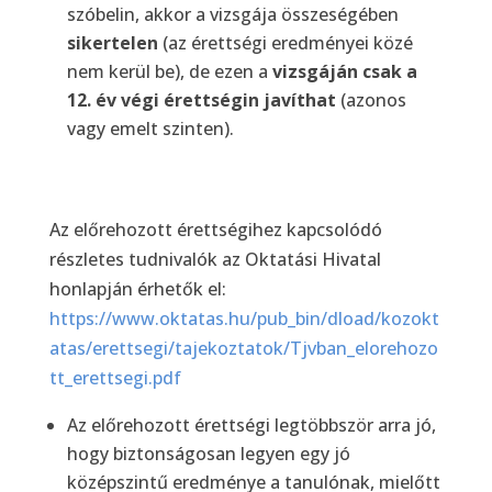
szóbelin, akkor a vizsgája összeségében
sikertelen
(az érettségi eredményei közé
nem kerül be), de ezen a
vizsgáján csak a
12. év végi érettségin javíthat
(azonos
vagy emelt szinten).
Az előrehozott érettségihez kapcsolódó
részletes tudnivalók az Oktatási Hivatal
honlapján érhetők el:
https://www.oktatas.hu/pub_bin/dload/kozokt
atas/erettsegi/tajekoztatok/Tjvban_elorehozo
tt_erettsegi.pdf
Az előrehozott érettségi legtöbbször arra jó,
hogy biztonságosan legyen egy jó
középszintű eredménye a tanulónak, mielőtt