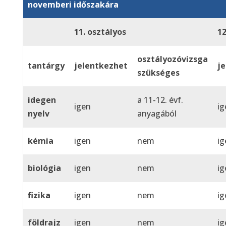
novemberi időszakára
11. osztályos
12
osztályozóvizsga
tantárgy
jelentkezhet
j
szükséges
idegen
a 11-12. évf.
igen
ig
nyelv
anyagából
kémia
igen
nem
ig
biológia
igen
nem
ig
fizika
igen
nem
ig
földrajz
igen
nem
ig