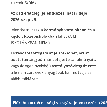
tisztelt Szülők!
Az őszi érettségi
jelentkezési határideje
2026. szept. 5
.
Jelentkezni csak a
kormányhivatalokban és
a
kijelölt
középiskolákban
lehet (A MI
ISKOLÁNKBAN NEM!).
Előrehozott vizsgára az jelentkezhet, aki az
adott tantárgyból már befejezte tanulmányait,
vagy (idegen nyelvből)
osztályozóvizsgát tett
a le nem zárt évek anyagából. Ezt mutatja az
alábbi táblázat:
Előrehozott érettségi vizsgára jelentkezés a 20