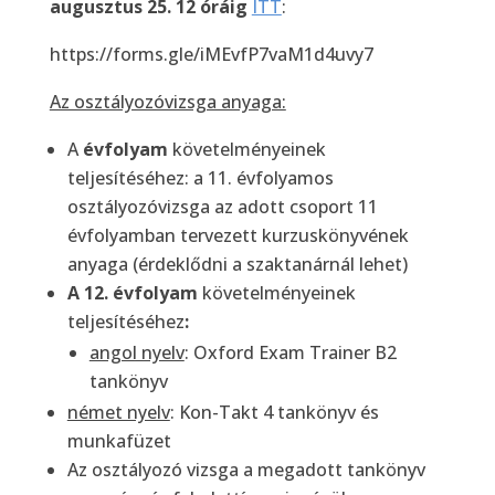
augusztus 25. 12 óráig
ITT
:
https://forms.gle/iMEvfP7vaM1d4uvy7
Az osztályozóvizsga anyaga:
A
évfolyam
követelményeinek
teljesítéséhez: a 11. évfolyamos
osztályozóvizsga az adott csoport 11
évfolyamban tervezett kurzuskönyvének
anyaga (érdeklődni a szaktanárnál lehet)
A 12. évfolyam
követelményeinek
teljesítéséhez
:
angol nyelv
: Oxford Exam Trainer B2
tankönyv
német nyelv
: Kon-Takt 4 tankönyv és
munkafüzet
Az osztályozó vizsga a megadott tankönyv