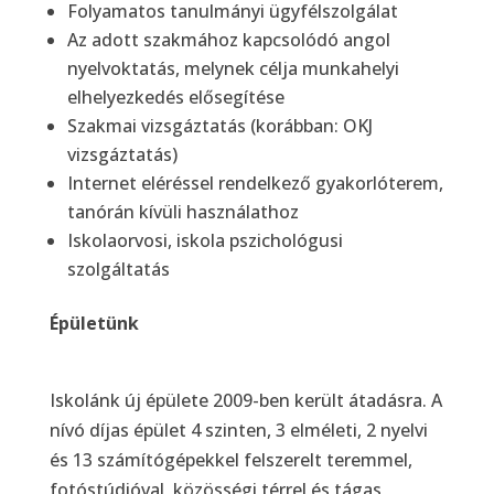
Folyamatos tanulmányi ügyfélszolgálat
Az adott szakmához kapcsolódó angol
nyelvoktatás, melynek célja munkahelyi
elhelyezkedés elősegítése
Szakmai vizsgáztatás (korábban: OKJ
vizsgáztatás)
Internet eléréssel rendelkező gyakorlóterem,
tanórán kívüli használathoz
Iskolaorvosi, iskola pszichológusi
szolgáltatás
Épületünk
Iskolánk új épülete 2009-ben került átadásra. A
nívó díjas épület 4 szinten, 3 elméleti, 2 nyelvi
és 13 számítógépekkel felszerelt teremmel,
fotóstúdióval, közösségi térrel és tágas