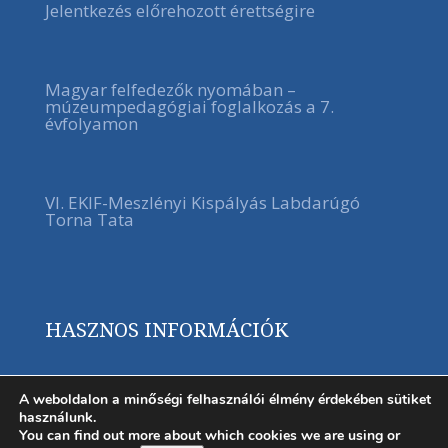
Jelentkezés előrehozott érettségire
Magyar felfedezők nyomában –
múzeumpedagógiai foglalkozás a 7.
évfolyamon
VI. EKIF-Meszlényi Kispályás Labdarúgó
Torna Tata
HASZNOS INFORMÁCIÓK
A weboldalon a minőségi felhasználói élmény érdekében sütiket
használunk.
You can find out more about which cookies we are using or