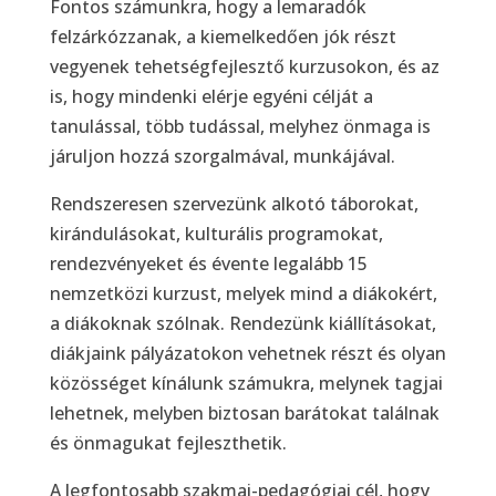
Fontos számunkra, hogy a lemaradók
felzárkózzanak, a kiemelkedően jók részt
vegyenek tehetségfejlesztő kurzusokon, és az
is, hogy mindenki elérje egyéni célját a
tanulással, több tudással, melyhez önmaga is
járuljon hozzá szorgalmával, munkájával.
Rendszeresen szervezünk alkotó táborokat,
kirándulásokat, kulturális programokat,
rendezvényeket és évente legalább 15
nemzetközi kurzust, melyek mind a diákokért,
a diákoknak szólnak. Rendezünk kiállításokat,
diákjaink pályázatokon vehetnek részt és olyan
közösséget kínálunk számukra, melynek tagjai
lehetnek, melyben biztosan barátokat találnak
és önmagukat fejleszthetik.
A legfontosabb szakmai-pedagógiai cél, hogy