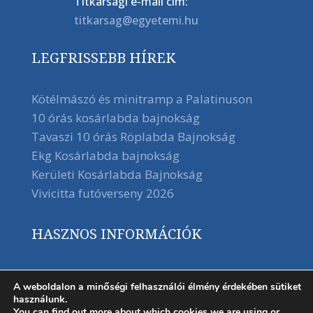
Titkársági e-mail cím:
titkarsag@egyetemi.hu
LEGFRISSEBB HÍREK
Kötélmászó és minitramp a Palatinuson
10 órás kosárlabda bajnokság
Tavaszi 10 órás Röplabda Bajnokság
Ekg Kosárlabda bajnokság
Kerületi Kosárlabda Bajnokság
Vivicitta futóverseny 2026
HASZNOS INFORMÁCIÓK
A weboldalon a minőségi felhasználói élmény érdekében sütiket
használunk.
You can find out more about which cookies we are using or