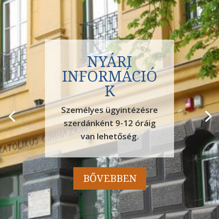
TÁJÉKOZTAT
Ó AZ IDEGEN
NYELVI
CSOPORTVÁL
TÁSRÓL A
2026/27-ES
TANÉVBEN
Az utóbbi évek
tapasztalatai alapján a
2026/2027-es tanévben
is indokolt esetben lehet
kérvényezni nyelvi
csoport, esetleg nyelv
váltását. (Hat
évfolyamos diákok
esetében a latin mint