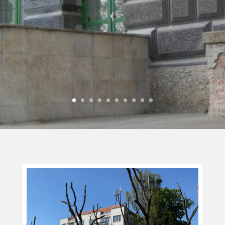
második nyelv
megváltoztatása nem
lehetséges!)
BŐVEBBEN