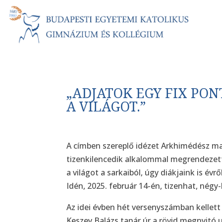
„ADJATOK EGY FIX PON
A VILÁGOT.”
A címben szereplő idézet Arkhimédész ma
tizenkilencedik alkalommal megrendezett
a világot a sarkaiból, úgy diákjaink is év
Idén, 2025. február 14-én, tizenhat, nég
Az idei évben hét versenyszámban kellett 
Keszey Balázs tanár úr a rövid megnyitó 