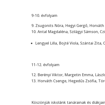
9-10. évfolyam
Zsugonits Nóra, Hegyi Gergő, Horváth A
Antal Magdaléna, Szilágyi Sámson, Cz
Lengyel Lilla, Bojté Viola, Szántai Zita,
11-12. évfolyam
Berényi Viktor, Margetin Emma, Lászl
Horváth Csenge, Hegedűs Zsófia, Tör
Köszönjük iskolánk tanárainak és diákjai