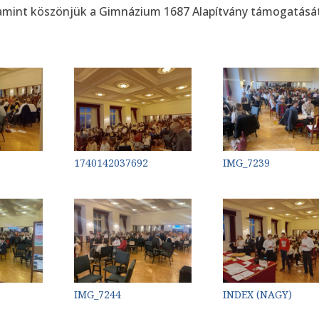
amint köszönjük a Gimnázium 1687 Alapítvány támogatásá
1740142037692
IMG_7239
IMG_7244
INDEX (NAGY)