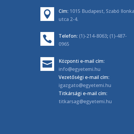
Cím:
1015 Budapest, Szabó Ilonk

utca 2-4.
Telefon:
(1)-214-8063
;
(1)-487-

0965
Központi e-mail cím:

info@egyetemi.hu
Vezetőségi e-mail cím:
igazgato@egyetemi.hu
Titkársági e-mail cím:
titkarsag@egyetemi.hu