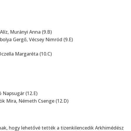
líz, Murányi Anna (9.B)
ibolya Gergő, Vécsey Nimród (9.E)
 Oczella Margaréta (10.C)
ó Napsugár (12.E)
ök Mira, Németh Csenge (12.D)
nak, hogy lehetővé tették a tizenkilencedik Arkhimédész