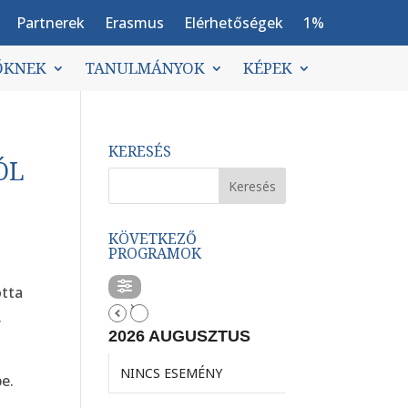
Partnerek
Erasmus
Elérhetőségek
1%
ŐKNEK
TANULMÁNYOK
KÉPEK
KERESÉS
ÓL
KÖVETKEZŐ
PROGRAMOK
otta
.
2026 AUGUSZTUS
NINCS ESEMÉNY
be.