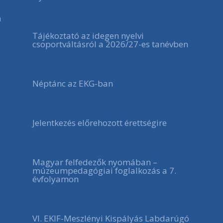
a
Tájékoztató az idegen nyelvi
csoportváltásról a 2026/27-es tanévben
Néptánc az EKG-ban
Jelentkezés előrehozott érettségire
Magyar felfedezők nyomában –
múzeumpedagógiai foglalkozás a 7.
évfolyamon
VI. EKIF-Meszlényi Kispályás Labdarúgó