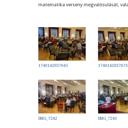
matematika verseny megvalósulását, val
1740142037645
1740142037673
IMG_7242
IMG_7243