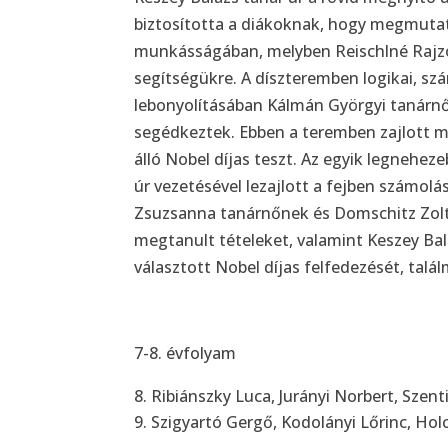
biztosította a diákoknak, hogy megmutat
munkásságában, melyben Reischlné Rajzó
segítségükre. A díszteremben logikai, sz
lebonyolításában Kálmán Györgyi tanárnő
segédkeztek. Ebben a teremben zajlott mé
álló Nobel díjas teszt. Az egyik legnehez
úr vezetésével lezajlott a fejben számolás
Zsuzsanna tanárnőnek és Domschitz Zoltá
megtanult tételeket, valamint Keszey Bal
választott Nobel díjas felfedezését, talá
7-8. évfolyam
Ribiánszky Luca, Jurányi Norbert, Szen
Szigyartó Gergő, Kodolányi Lőrinc, Holcz