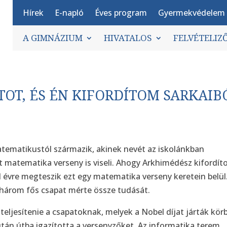
Hírek
E-napló
Éves program
Gyermekvédelem
A GIMNÁZIUM
HIVATALOS
FELVÉTELIZ
TOT, ÉS ÉN KIFORDÍTOM SARKAIB
tematikustól származik, akinek nevét az iskolánkban
 matematika verseny is viseli. Ahogy Arkhimédész kifordít
ről évre megteszik ezt egy matematika verseny keretein belül
y-három fős csapat mérte össze tudását.
teljesítenie a csapatoknak, melyek a Nobel díjat járták kör
után útba igazította a versenyzőket. Az informatika terem