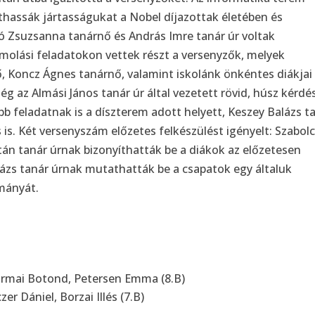
hassák jártasságukat a Nobel díjazottak életében és
 Zsuzsanna tanárnő és András Imre tanár úr voltak
ámolási feladatokon vettek részt a versenyzők, melyek
, Koncz Ágnes tanárnő, valamint iskolánk önkéntes diákjai
g az Almási János tanár úr által vezetett rövid, húsz kérdé
ebb feladatnak is a díszterem adott helyett, Keszey Balázs t
 is. Két versenyszám előzetes felkészülést igényelt: Szabolc
n tanár úrnak bizonyíthatták be a diákok az előzetesen
ázs tanár úrnak mutathatták be a csapatok egy általuk
lmányát.
tirmai Botond, Petersen Emma (8.B)
er Dániel, Borzai Illés (7.B)