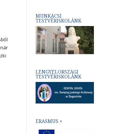
MUNKÁCSI
TESTVÉRISKOLÁNK
sből
anár
zki
LENGYELORSZÁGI
TESTVÉRISKOLÁNK
ERASMUS +