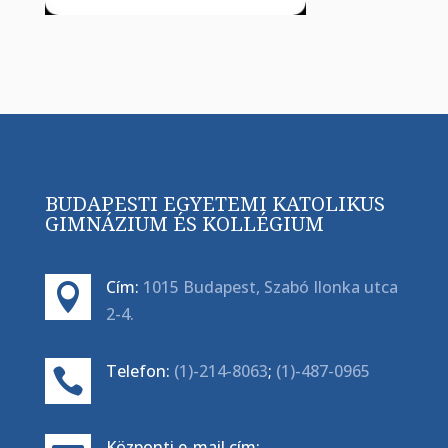
BUDAPESTI EGYETEMI KATOLIKUS
GIMNÁZIUM ÉS KOLLÉGIUM
Cím:
1015 Budapest, Szabó Ilonka utca

2-4.
Telefon:
(1)-214-8063
;
(1)-487-0965

Központi e-mail cím: