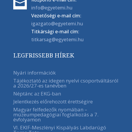

info@egyetemi.hu
Vezetőségi e-mail cím:
igazgato@egyetemi.hu
Titkársági e-mail cím:
titkarsag@egyetemi.hu
LEGFRISSEBB HÍREK
Nyári információk
Tájékoztató az idegen nyelvi csoportváltásról
a 2026/27-es tanévben
Néptánc az EKG-ban
Jelentkezés előrehozott érettségire
Magyar felfedezők nyomában –
múzeumpedagógiai foglalkozás a 7.
évfolyamon
VI. EKIF-Meszlényi Kispályás Labdarúgó