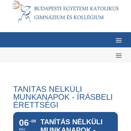
TANÍTÁS NÉLKÜLI
MUNKANAPOK - ÍRÁSBELI
ÉRETTSÉGI
06
TANÍTÁS NÉLKÜLI
09
MUNKANAPOK -
MÁJ