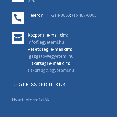
2-4.
Telefon:
(1)-214-8063
;
(1)-487-0965

Központi e-mail cím:

info@egyetemi.hu
Vezetőségi e-mail cím:
igazgato@egyetemi.hu
Titkársági e-mail cím:
titkarsag@egyetemi.hu
LEGFRISSEBB HÍREK
Nyári információk