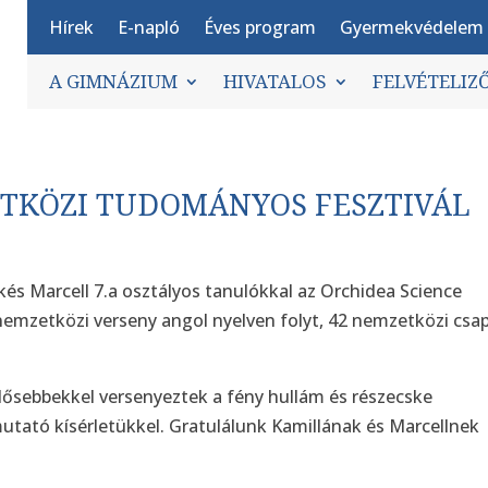
Hírek
E-napló
Éves program
Gyermekvédelem
A GIMNÁZIUM
HIVATALOS
FELVÉTELIZ
TKÖZI TUDOMÁNYOS FESZTIVÁL
skés Marcell 7.a osztályos tanulókkal az Orchidea Science
 nemzetközi verseny angol nyelven folyt, 42 nemzetközi csa
idősebbekkel versenyeztek a fény hullám és részecske
utató kísérletükkel. Gratulálunk Kamillának és Marcellnek