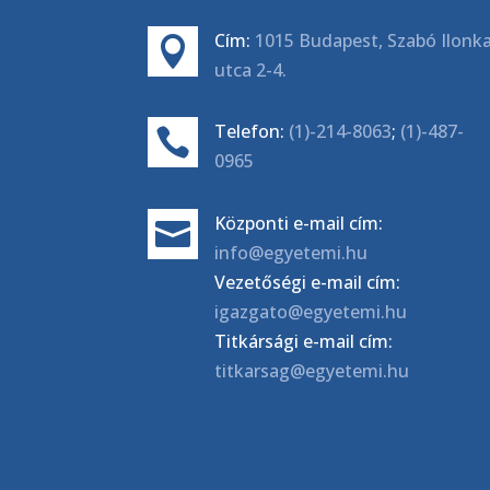
Cím:
1015 Budapest, Szabó Ilonk

utca 2-4.
Telefon:
(1)-214-8063
;
(1)-487-

0965
Központi e-mail cím:

info@egyetemi.hu
Vezetőségi e-mail cím:
igazgato@egyetemi.hu
Titkársági e-mail cím:
titkarsag@egyetemi.hu