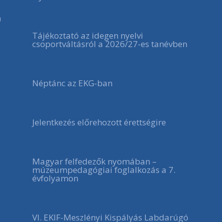
a
Tájékoztató az idegen nyelvi
csoportváltásról a 2026/27-es tanévben
Néptánc az EKG-ban
Jelentkezés előrehozott érettségire
Magyar felfedezők nyomában –
múzeumpedagógiai foglalkozás a 7.
évfolyamon
VI. EKIF-Meszlényi Kispályás Labdarúgó