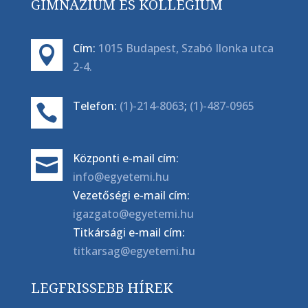
GIMNÁZIUM ÉS KOLLÉGIUM
Cím:
1015 Budapest, Szabó Ilonka utca

2-4.
Telefon:
(1)-214-8063
;
(1)-487-0965

Központi e-mail cím:

info@egyetemi.hu
Vezetőségi e-mail cím:
igazgato@egyetemi.hu
Titkársági e-mail cím:
titkarsag@egyetemi.hu
LEGFRISSEBB HÍREK