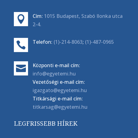
Cím:
1015 Budapest, Szabó Ilonka utca

2-4.
Telefon:
(1)-214-8063
;
(1)-487-0965

Központi e-mail cím:

info@egyetemi.hu
Vezetőségi e-mail cím:
igazgato@egyetemi.hu
Titkársági e-mail cím:
titkarsag@egyetemi.hu
LEGFRISSEBB HÍREK