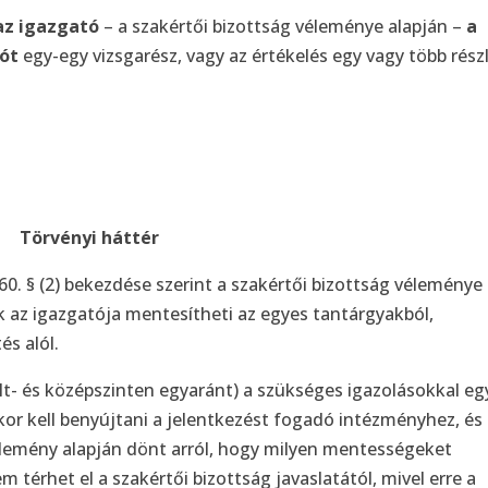
az igazgató
– a szakértői bizottság véleménye alapján –
a
ót
egy-egy vizsgarész, vagy az értékelés egy vagy több rész
Törvényi háttér
. 60. § (2) bekezdése szerint a szakértői bizottság véleménye
ak az igazgatója mentesítheti az egyes tantárgyakból,
és alól.
- és középszinten egyaránt) a szükséges igazolásokkal eg
kor kell benyújtani a jelentkezést fogadó intézményhez, és
lemény alapján dönt arról, hogy milyen mentességeket
 térhet el a szakértői bizottság javaslatától, mivel erre a