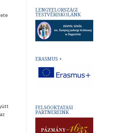
LENGYELORSZÁGI
TESTVÉRISKOLÁNK
lete
ERASMUS +
yütt
FELSŐOKTATÁSI
PARTNEREINK
 az