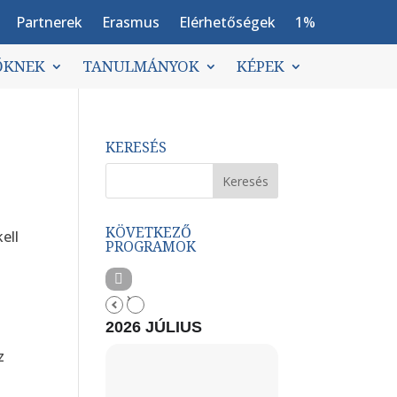
Partnerek
Erasmus
Elérhetőségek
1%
ŐKNEK
TANULMÁNYOK
KÉPEK
KERESÉS
KÖVETKEZŐ
ell
PROGRAMOK
m
2026 JÚLIUS
z