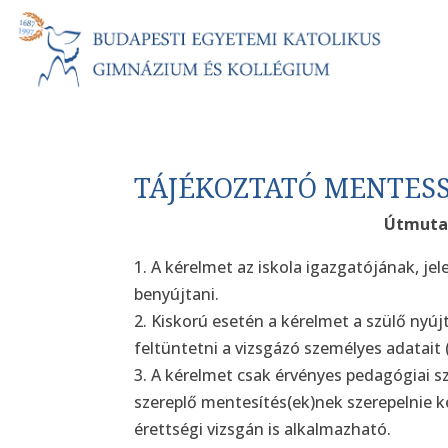
TÁJÉKOZTATÓ MENTES
Útmuta
1. A kérelmet az iskola igazgatójának, j
benyújtani.
2. Kiskorú esetén a kérelmet a szülő nyú
feltüntetni a vizsgázó személyes adatait (s
3. A kérelmet csak érvényes pedagógiai s
szereplő mentesítés(ek)nek szerepelnie k
érettségi vizsgán is alkalmazható.