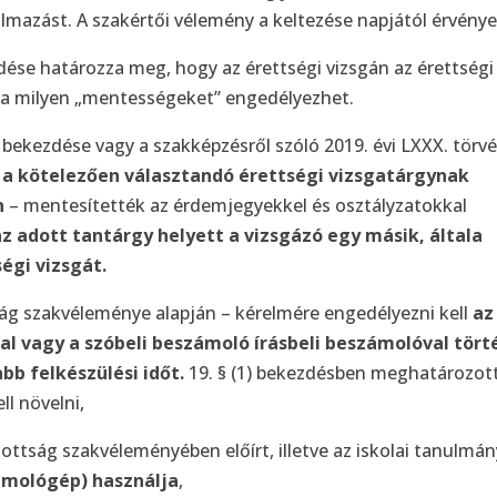
mazást. A szakértői vélemény a keltezése napjától érvénye
bekezdése határozza meg, hogy az érettségi vizsgán az érettségi
ja milyen „mentességeket” engedélyezhet.
(1) bekezdése vagy a szakképzésről szóló 2019. évi LXXX. törv
s a kötelezően választandó érettségi vizsgatárgynak
n
– mentesítették az érdemjegyekkel és osztályzatokkal
z adott tantárgy helyett a vizsgázó egy másik, általa
égi vizsgát.
tság szakvéleménye alapján – kérelmére engedélyezni kell
az
al vagy a szóbeli beszámoló írásbeli beszámolóval tört
abb felkészülési időt.
19. § (1) bekezdésben meghatározot
ll növelni,
izottság szakvéleményében előírt, illetve az iskolai tanulmá
ámológép) használja
,