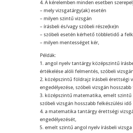
4. A kérelemben minden esetben szerepel
– mely vizsgatárgy(ak) esetén
– milyen szintű vizsgán
– írásbeli és/vagy szóbeli része(ke)n
– szóbeli esetén kérhető többletidő a felké
– milyen mentességet kér,
Példák:
1. angol nyelv tantárgy középszintű írásbe
értékelése alóli felmentés, szóbeli vizsgá
2. középszintű földrajz írásbeli érettség
engedélyezése, szóbeli vizsgán hosszabb f
3. középszintű matematika, emelt szintű 
szóbeli vizsgán hosszabb felkészülési idő 
4. a matematika tantárgy érettségi vizsgá
engedélyezését,
5. emelt szintű angol nyelv írásbeli vizsg