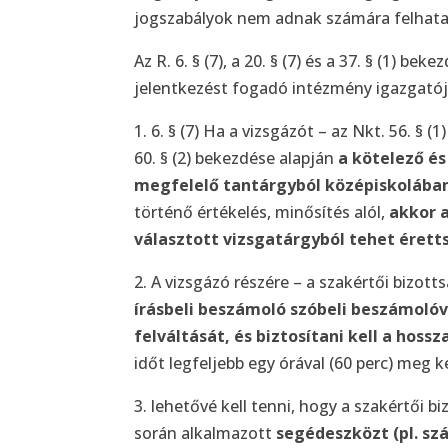
jogszabályok nem adnak számára felhatal
Az R. 6. § (7), a 20. § (7) és a 37. § (1) 
jelentkezést fogadó intézmény igazgató
1. 6. § (7) Ha a vizsgázót – az Nkt. 56. § 
60. § (2) bekezdése alapján
a kötelező é
megfelelő tantárgyból középiskolába
történő értékelés, minősítés alól,
akkor a
választott vizsgatárgyból tehet éretts
2. A vizsgázó részére – a szakértői bizot
írásbeli beszámoló szóbeli beszámolóv
felváltását, és biztosítani kell a hossz
időt legfeljebb egy órával (60 perc) meg ke
3. lehetővé kell tenni, hogy a szakértői b
során alkalmazott
segédeszközt (pl. sz