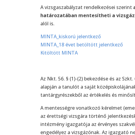
A vizsgaszabályzat rendelkezései szerint
határozatában mentesítheti a vizsgáz
alól is.
MINTA_kiskorú jelentkező
MINTA_18 évet betöltött jelentkező
Kitöltött MINTA
Az Nkt. 56. § (1)-(2) bekezdése és az Szkt
alapján a tanulót a saját középiskoláján
tantárgyrészekből az értékelés és minősít
A mentességre vonatkozó kérelmet (emelt
az érettségi vizsgára történő jelentkezés
intézmény igazgatója az érvényes szakvé
engedélyez a vizsgázónak. Az igazgató nem