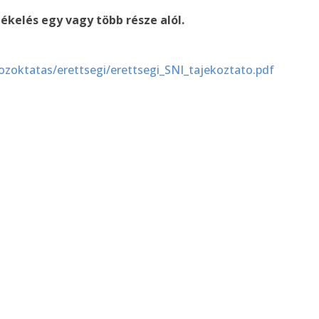
ékelés egy vagy több része alól.
zoktatas/erettsegi/erettsegi_SNI_tajekoztato.pdf