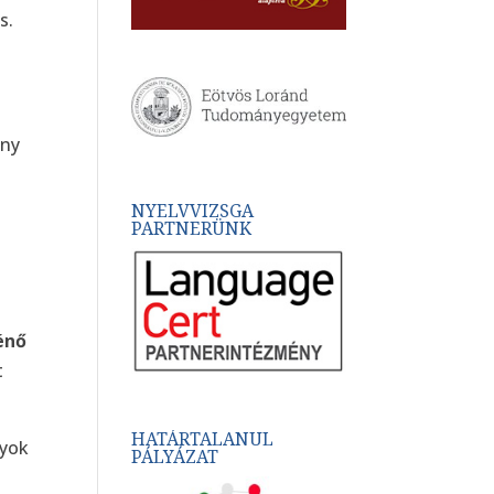
s.
ény
NYELVVIZSGA
PARTNERÜNK
énő
t
HATÁRTALANUL
nyok
PÁLYÁZAT