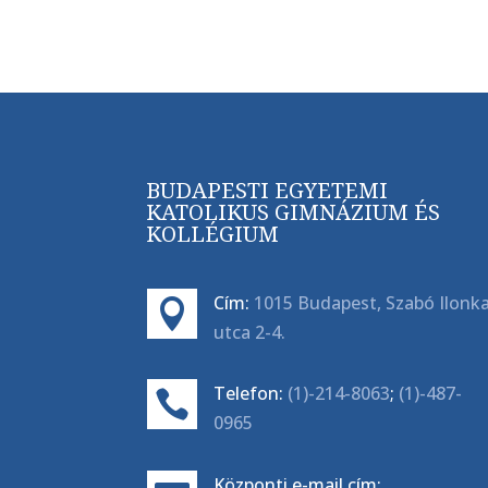
BUDAPESTI EGYETEMI
KATOLIKUS GIMNÁZIUM ÉS
KOLLÉGIUM
Cím:
1015 Budapest, Szabó Ilonk

utca 2-4.
Telefon:
(1)-214-8063
;
(1)-487-

0965
Központi e-mail cím: