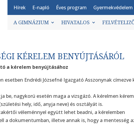
Hírek
E-napló
Éves program
Gyermekvédelem
A GIMNÁZIUM
HIVATALOS
FELVÉTELIZ
SÉGI KÉRELEM BENYÚJTÁSÁRÓL
tó a kérelem benyújtásához
elen esetben Endrédi Józsefné Igazgató Asszonynak címezve k
jtja be, nagykorú esetén maga a vizsgázó. A kérelmen kére
zületési hely, idő, anyja neve) és osztályát is.
zakértői véleménnyel együtt lehet beadni, a kérelemben
ell a dokumentumban, illetve annak is, hogy a mentesség a