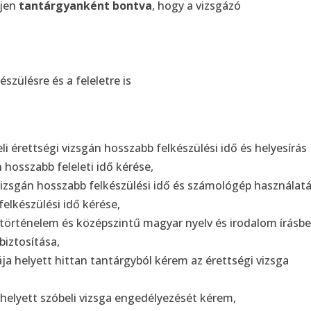
jen
tantárgyanként bontva
, hogy a vizsgázó
szülésre és a feleletre is
li érettségi vizsgán hosszabb felkészülési idő és helyesírás
n hosszabb feleleti idő kérése,
i vizsgán hosszabb felkészülési idő és számológép használat
elkészülési idő kérése,
történelem és középszintű magyar nyelv és irodalom írásbel
biztosítása,
ja helyett hittan tantárgyból kérem az érettségi vizsga
a helyett szóbeli vizsga engedélyezését kérem,