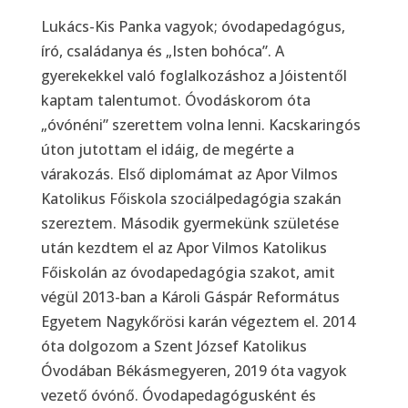
Lukács-Kis Panka vagyok; óvodapedagógus,
író, családanya és „Isten bohóca”. A
gyerekekkel való foglalkozáshoz a Jóistentől
kaptam talentumot. Óvodáskorom óta
„óvónéni” szerettem volna lenni. Kacskaringós
úton jutottam el idáig, de megérte a
várakozás. Első diplomámat az Apor Vilmos
Katolikus Főiskola szociálpedagógia szakán
szereztem. Második gyermekünk születése
után kezdtem el az Apor Vilmos Katolikus
Főiskolán az óvodapedagógia szakot, amit
végül 2013-ban a Károli Gáspár Református
Egyetem Nagykőrösi karán végeztem el. 2014
óta dolgozom a Szent József Katolikus
Óvodában Békásmegyeren, 2019 óta vagyok
vezető óvónő. Óvodapedagógusként és