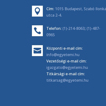
Cím:
1015 Budapest, Szabó Ilonk

utca 2-4.
Telefon:
(1)-214-8063
;
(1)-487-

0965
Központi e-mail cím:

info@egyetemi.hu
Vezetőségi e-mail cím:
igazgato@egyetemi.hu
Titkársági e-mail cím:
titkarsag@egyetemi.hu