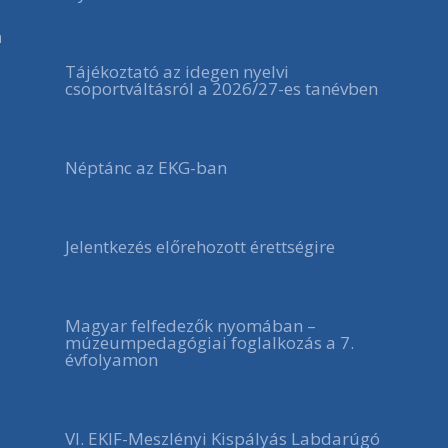
a
Tájékoztató az idegen nyelvi
csoportváltásról a 2026/27-es tanévben
Néptánc az EKG-ban
Jelentkezés előrehozott érettségire
Magyar felfedezők nyomában –
múzeumpedagógiai foglalkozás a 7.
évfolyamon
VI. EKIF-Meszlényi Kispályás Labdarúgó