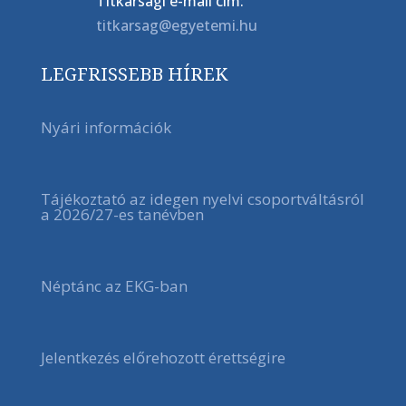
Titkársági e-mail cím:
titkarsag@egyetemi.hu
LEGFRISSEBB HÍREK
Nyári információk
Tájékoztató az idegen nyelvi csoportváltásról
a 2026/27-es tanévben
Néptánc az EKG-ban
Jelentkezés előrehozott érettségire