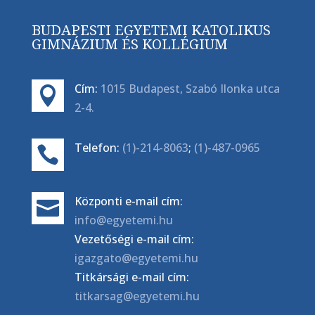
BUDAPESTI EGYETEMI KATOLIKUS
GIMNÁZIUM ÉS KOLLÉGIUM
Cím:
1015 Budapest, Szabó Ilonka utca

2-4.
Telefon:
(1)-214-8063
;
(1)-487-0965

Központi e-mail cím:

info@egyetemi.hu
Vezetőségi e-mail cím:
igazgato@egyetemi.hu
Titkársági e-mail cím:
titkarsag@egyetemi.hu