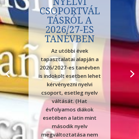
NYELVI
CSOPORTVÁL
TÁSRÓL A
NÉPTÁNC AZ
2026/27-ES
EKG-BAN
TANÉVBEN
Néptánc az EKG-ban
Az utóbbi évek
Kedves Szülők, Diákok!
tapasztalatai alapján a
Iskolánkban régóta
2026/2027-es tanévben
működik a Fürgettyű
is indokolt esetben lehet
Néptáncegyüttes, mely
kérvényezni nyelvi
heti egy alkalommal, 8-9.
csoport, esetleg nyelv
órában próbál az ének
váltását. (Hat
teremben. Jó hangulat,
évfolyamos diákok
összetartó csapat
esetében a latin mint
jellemez minket, minden
második nyelv
évben fellépünk iskolánk
megváltoztatása nem
Művészeti Napjain,...