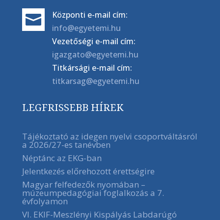
Központi e-mail cím:

info@egyetemi.hu
Vezetőségi e-mail cím:
igazgato@egyetemi.hu
Titkársági e-mail cím:
titkarsag@egyetemi.hu
LEGFRISSEBB HÍREK
Tájékoztató az idegen nyelvi csoportváltásról
a 2026/27-es tanévben
Néptánc az EKG-ban
Jelentkezés előrehozott érettségire
Magyar felfedezők nyomában –
múzeumpedagógiai foglalkozás a 7.
évfolyamon
VI. EKIF-Meszlényi Kispályás Labdarúgó