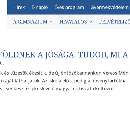
Hírek
E-napló
Éves program
Gyermekvédelem
A GIMNÁZIUM
HIVATALOS
FELVÉTELIZ
 FÖLDNEK A JÓSÁGA. TUDOD, MI A
.
ok és tűzesők ékesítik, de új öntözőkannánkon Veress Móni
áját láthatjátok. Az iskola előtt pedig a növénytartókba
s csenkesz, csipkéslevelű magyal és tiszafa költözött.