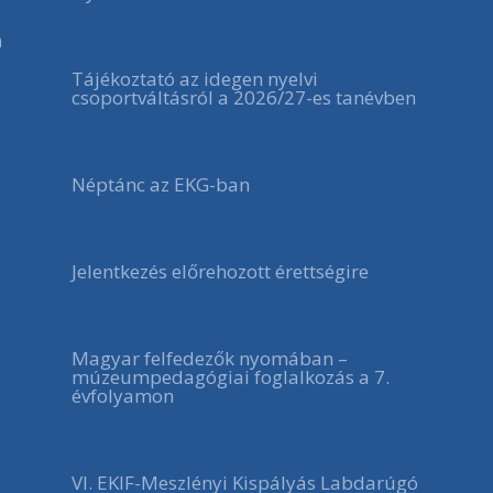
a
Tájékoztató az idegen nyelvi
csoportváltásról a 2026/27-es tanévben
Néptánc az EKG-ban
Jelentkezés előrehozott érettségire
Magyar felfedezők nyomában –
múzeumpedagógiai foglalkozás a 7.
évfolyamon
VI. EKIF-Meszlényi Kispályás Labdarúgó