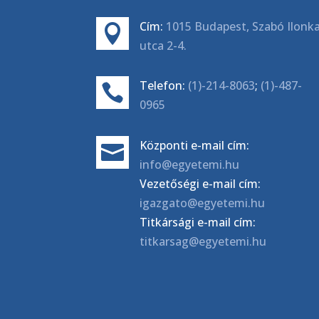
Cím:
1015 Budapest, Szabó Ilonk

utca 2-4.
Telefon:
(1)-214-8063
;
(1)-487-

0965
Központi e-mail cím:

info@egyetemi.hu
Vezetőségi e-mail cím:
igazgato@egyetemi.hu
Titkársági e-mail cím:
titkarsag@egyetemi.hu