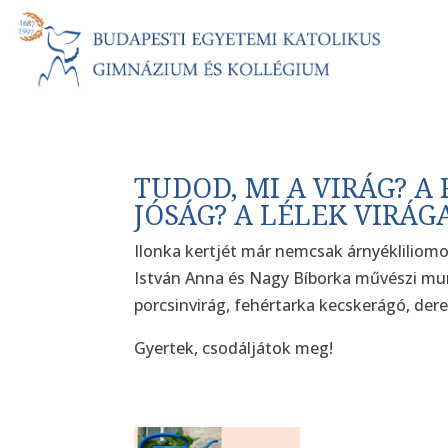
TUDOD, MI A VIRÁG? A
JÓSÁG? A LÉLEK VIRÁGA
Ilonka kertjét már nemcsak árnyékliliom
István Anna és Nagy Bíborka művészi munk
porcsinvirág, fehértarka kecskerágó, dere
Gyertek, csodáljátok meg!