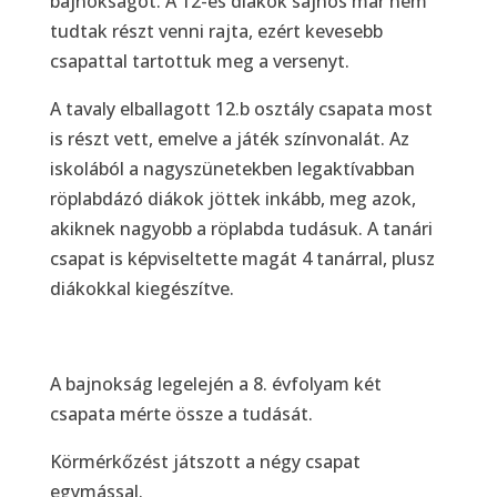
bajnokságot. A 12-es diákok sajnos már nem
tudtak részt venni rajta, ezért kevesebb
csapattal tartottuk meg a versenyt.
A tavaly elballagott 12.b osztály csapata most
is részt vett, emelve a játék színvonalát. Az
iskolából a nagyszünetekben legaktívabban
röplabdázó diákok jöttek inkább, meg azok,
akiknek nagyobb a röplabda tudásuk. A tanári
csapat is képviseltette magát 4 tanárral, plusz
diákokkal kiegészítve.
A bajnokság legelején a 8. évfolyam két
csapata mérte össze a tudását.
Körmérkőzést játszott a négy csapat
egymással.