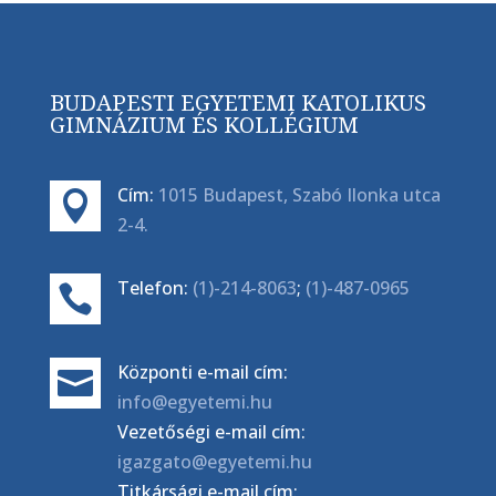
BUDAPESTI EGYETEMI KATOLIKUS
GIMNÁZIUM ÉS KOLLÉGIUM
Cím:
1015 Budapest, Szabó Ilonka utca

2-4.
Telefon:
(1)-214-8063
;
(1)-487-0965

Központi e-mail cím:

info@egyetemi.hu
Vezetőségi e-mail cím:
igazgato@egyetemi.hu
Titkársági e-mail cím: