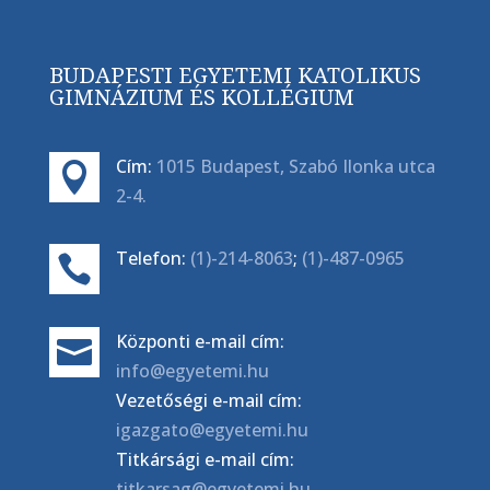
BUDAPESTI EGYETEMI KATOLIKUS
GIMNÁZIUM ÉS KOLLÉGIUM
Cím:
1015 Budapest, Szabó Ilonka utca

2-4.
Telefon:
(1)-214-8063
;
(1)-487-0965

Központi e-mail cím:

info@egyetemi.hu
Vezetőségi e-mail cím:
igazgato@egyetemi.hu
Titkársági e-mail cím:
titkarsag@egyetemi.hu