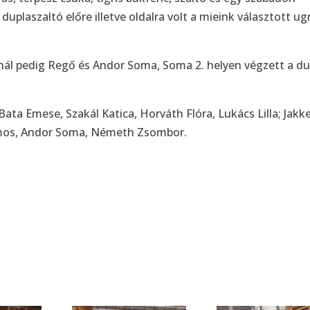
 duplaszaltó előre illetve oldalra volt a mieink választott ug
úknál pedig Regő és Andor Soma, Soma 2. helyen végzett a du
 Bata Emese, Szakál Katica, Horváth Flóra, Lukács Lilla; Jakke
lmos, Andor Soma, Németh Zsombor.