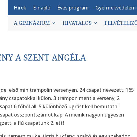
Hírek
E-napló
Éves program
Gyermekvédelem
A GIMNÁZIUM
HIVATALOS
FELVÉTELIZ
ENY A SZENT ANGÉLA
 idei első minitrampolin versenyen. 24 csapat nevezett, 165
s lány csapatokkal külön. 3 trampon ment a verseny, 2
apat 6 főből áll. 5 különböző ugrást kell bemutatni
 csapat összpontszámot kap. A mieink nagyon ügyesen
zett, a fiú csapatunk 2.lett!
s, terpesz csuka, tigris bukfenc, szaltó és egy szabadon