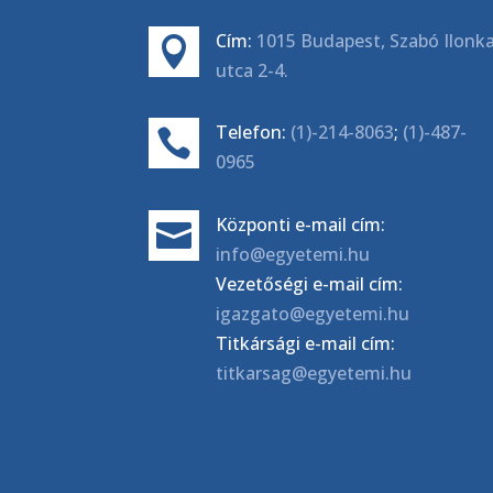
Cím:
1015 Budapest, Szabó Ilonk

utca 2-4.
Telefon:
(1)-214-8063
;
(1)-487-

0965
Központi e-mail cím:

info@egyetemi.hu
Vezetőségi e-mail cím:
igazgato@egyetemi.hu
Titkársági e-mail cím:
titkarsag@egyetemi.hu