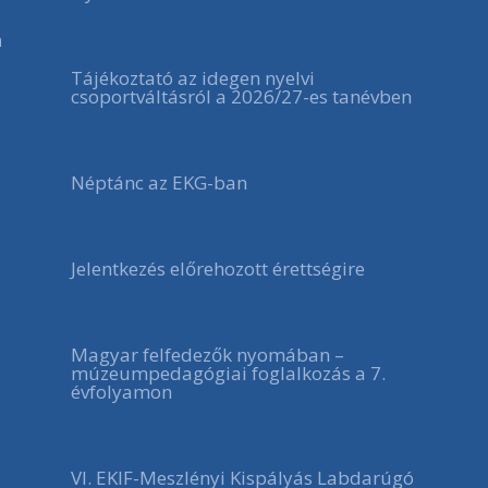
a
Tájékoztató az idegen nyelvi
csoportváltásról a 2026/27-es tanévben
Néptánc az EKG-ban
Jelentkezés előrehozott érettségire
Magyar felfedezők nyomában –
múzeumpedagógiai foglalkozás a 7.
évfolyamon
VI. EKIF-Meszlényi Kispályás Labdarúgó