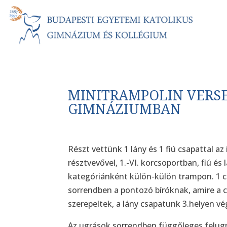
MINITRAMPOLIN VERS
GIMNÁZIUMBAN
Részt vettünk 1 lány és 1 fiú csapattal az
résztvevővel, 1.-VI. korcsoportban, fiú é
kategóriánként külön-külön trampon. 1 cs
sorrendben a pontozó bíróknak, amire a
szerepeltek, a lány csapatunk 3.helyen vég
Az ugrások sorrendben függőleges felugrá