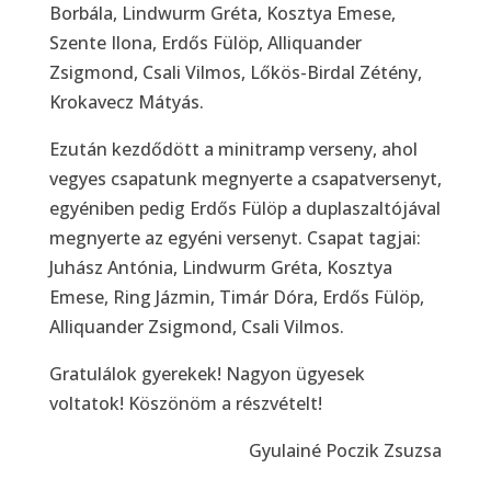
Borbála, Lindwurm Gréta, Kosztya Emese,
Szente Ilona, Erdős Fülöp, Alliquander
Zsigmond, Csali Vilmos, Lőkös-Birdal Zétény,
Krokavecz Mátyás.
Ezután kezdődött a minitramp verseny, ahol
vegyes csapatunk megnyerte a csapatversenyt,
egyéniben pedig Erdős Fülöp a duplaszaltójával
megnyerte az egyéni versenyt. Csapat tagjai:
Juhász Antónia, Lindwurm Gréta, Kosztya
Emese, Ring Jázmin, Timár Dóra, Erdős Fülöp,
Alliquander Zsigmond, Csali Vilmos.
Gratulálok gyerekek! Nagyon ügyesek
voltatok! Köszönöm a részvételt!
Gyulainé Poczik Zsuzsa