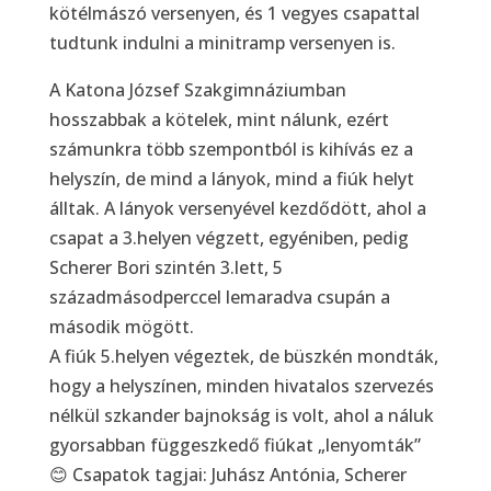
kötélmászó versenyen, és 1 vegyes csapattal
tudtunk indulni a minitramp versenyen is.
A Katona József Szakgimnáziumban
hosszabbak a kötelek, mint nálunk, ezért
számunkra több szempontból is kihívás ez a
helyszín, de mind a lányok, mind a fiúk helyt
álltak. A lányok versenyével kezdődött, ahol a
csapat a 3.helyen végzett, egyéniben, pedig
Scherer Bori szintén 3.lett, 5
századmásodperccel lemaradva csupán a
második mögött.
A fiúk 5.helyen végeztek, de büszkén mondták,
hogy a helyszínen, minden hivatalos szervezés
nélkül szkander bajnokság is volt, ahol a náluk
gyorsabban függeszkedő fiúkat „lenyomták”
😊 Csapatok tagjai: Juhász Antónia, Scherer