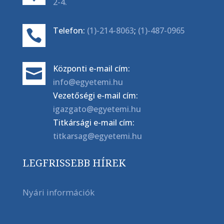
2-4.
Telefon:
(1)-214-8063
;
(1)-487-0965

Központi e-mail cím:

info@egyetemi.hu
Vezetőségi e-mail cím:
igazgato@egyetemi.hu
Titkársági e-mail cím:
titkarsag@egyetemi.hu
LEGFRISSEBB HÍREK
Nyári információk