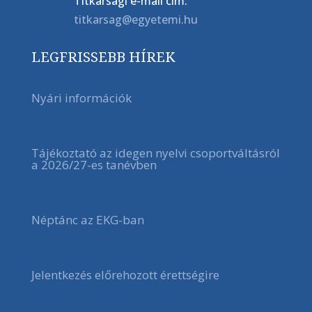
Titkársági e-mail cím:
titkarsag@egyetemi.hu
LEGFRISSEBB HÍREK
Nyári információk
Tájékoztató az idegen nyelvi csoportváltásról
a 2026/27-es tanévben
Néptánc az EKG-ban
Jelentkezés előrehozott érettségire