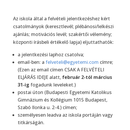
Az iskola által a felvételi jelentkezéshez kért
csatolmányok (keresztlevél; plébánosi/lelkészi
ajánlás; motivációs levél; szakértői vélemény;
központi írásbeli értékelő lapja) eljuttathatók:
a jelentkezési laphoz csatolva;
email-ben: a
felveteli@egyetemi.com
címre;
(Ezen az email címen CSAK A FELVÉTELI
ELJÁRÁS IDEJE alatt,
február 2-tól március
31-ig
fogadunk leveleket.)
postai úton (Budapesti Egyetemi Katolikus
Gimnázium és Kollégium 1015 Budapest,
Szabó Ilonka u. 2-4.) címen;
személyesen leadva az iskola portáján vagy
titkárságán.