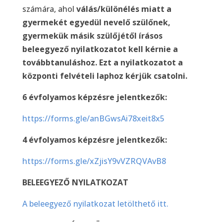
számára, ahol
válás/különélés miatt a
gyermekét egyedül nevelő szülőnek,
gyermekük másik szülőjétől írásos
beleegyező nyilatkozatot kell kérnie a
továbbtanuláshoz. Ezt a nyilatkozatot a
központi felvételi laphoz kérjük csatolni.
6 évfolyamos képzésre jelentkezők:
https://forms.gle/anBGwsAi78xeit8x5
4 évfolyamos képzésre jelentkezők:
https://forms.gle/xZjisY9vVZRQVAvB8
BELEEGYEZŐ NYILATKOZAT
A beleegyező nyilatkozat letölthető itt.