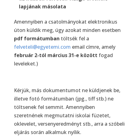
lapjának másolata
Amennyiben a csatolmányokat elektronikus
úton küldik meg, úgy azokat minden esetben
pdf formátumban
töltsék fel a
felveteli@egyetemi.com
email címre, amely
február 2-tól március 31-e között
fogad
leveleket.)
Kérjük, más dokumentumot ne küldjenek be,
illetve fotó formátumban (jpg., tiff stb.) ne
töltsenek fel semmit. Amennyiben
szeretnének megmutatni iskolai füzetet,
oklevelet, versenyeredményt stb., arra a szóbeli
eljárás során alkalmuk nyílik.