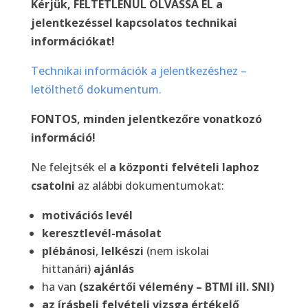
Kérjük, FELTÉTLENÜL OLVASSA EL a
jelentkezéssel kapcsolatos technikai
információkat!
Technikai információk a jelentkezéshez –
letölthető dokumentum.
FONTOS, minden jelentkezőre vonatkozó
információ!
Ne felejtsék el
a központi felvételi laphoz
csatolni
az alábbi dokumentumokat:
motivációs levél
keresztlevél-másolat
plébánosi
,
lelkészi
(nem iskolai
hittanári)
ajánlás
ha van
(szakértői vélemény – BTMI ill. SNI)
az írásbeli felvételi vizsga értékelő