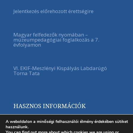
Jelentkezés előrehozott érettségire
Magyar felfedezők nyomában –
múzeumpedagógiai foglalkozás a 7.
évfolyamon
VI. EKIF-Meszlényi Kispályás Labdarúgó
Torna Tata
HASZNOS INFORMÁCIÓK
A weboldalon a minőségi felhasználói élmény érdekében sütiket
használunk.
You can find out more about which cookies we are using or