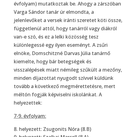
évfolyam) mutatkoztak be. Ahogy a zárszóban
Varga Sándor tanár úr elmondta, a
jelenlevőket a versek iránti szeretet köti össze,
függetlenül attól, hogy tanárról vagy diákról
van-e szó, és ez a lelki közösség tesz
különlegessé egy ilyen eseményt. A zsűri
elnöke, Domschitzné Darvas Júlia tanárnő
kiemelte, hogy bár betegségek és
visszalépések miatt némileg szűkült a mezőny,
minden díjazottat nyugodt szívvel küldünk
tovább a következő megmérettetésre, mert
méltón fogják képviselni iskolánkat. A
helyezettek:
7-9. évfolyam:
helyezett: Zsugonits Nóra (8.B)