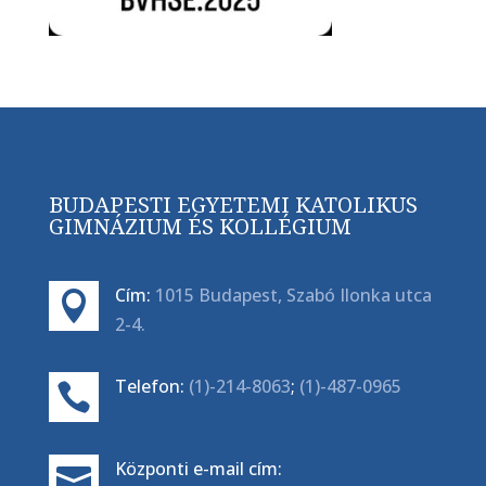
BUDAPESTI EGYETEMI KATOLIKUS
GIMNÁZIUM ÉS KOLLÉGIUM
Cím:
1015 Budapest, Szabó Ilonka utca

2-4.
Telefon:
(1)-214-8063
;
(1)-487-0965

Központi e-mail cím:
