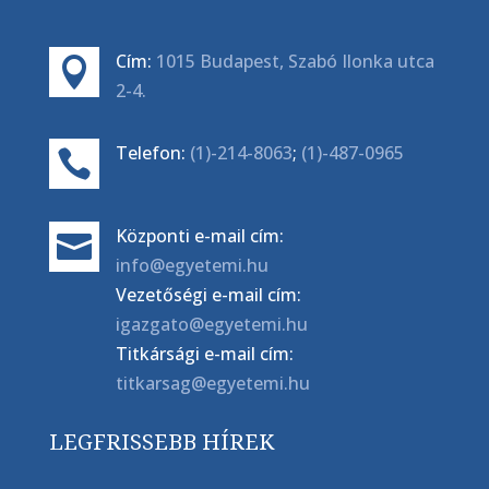
Cím:
1015 Budapest, Szabó Ilonka utca

2-4.
Telefon:
(1)-214-8063
;
(1)-487-0965

Központi e-mail cím:

info@egyetemi.hu
Vezetőségi e-mail cím:
igazgato@egyetemi.hu
Titkársági e-mail cím:
titkarsag@egyetemi.hu
LEGFRISSEBB HÍREK