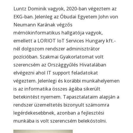
Luntz Dominik vagyok, 2020-ban végeztem az
EKG-ban. Jelenleg az Óbudai Egyetem John von
Neumann Karának végzős
mérnökinformatikus hallgatója vagyok,
emellett a LORIOT IoT Services Hungary kft.-
nél dolgozom rendszer adminisztrátor
pozícióban. Szakmai Gyakorlatomat volt
szerencsém az Országgyűlés Hivatalában
elvégezni ahol IT support feladatokat
végeztem. Jelenlegi és korábbi munkahelyemen
is az informatika összes ágába sikerült
betekintést nyernem. Tapasztalataim alapján a
rendszer üzemeltetés bizonyult számomra
legérdekesebbnek, azonban a fejlesztési
munkába is volt szerencsém belekóstolni.