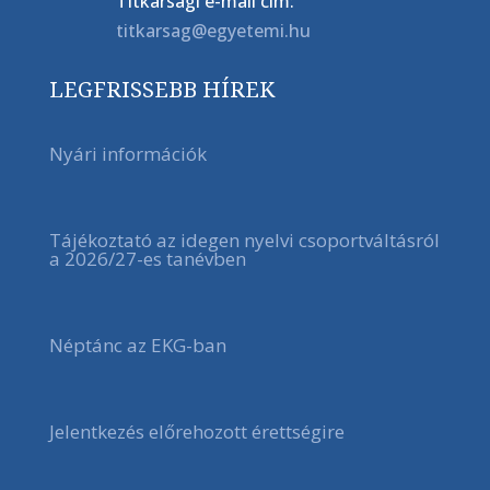
Titkársági e-mail cím:
titkarsag@egyetemi.hu
LEGFRISSEBB HÍREK
Nyári információk
Tájékoztató az idegen nyelvi csoportváltásról
a 2026/27-es tanévben
Néptánc az EKG-ban
Jelentkezés előrehozott érettségire