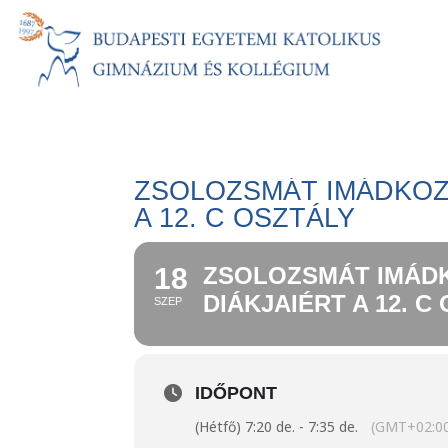
ZSOLOZSMÁT IMÁDKOZI
A 12. C OSZTÁLY
18
ZSOLOZSMÁT IMÁDK
DIÁKJAIÉRT A 12. C
SZEP
IDŐPONT
(Hétfő) 7:20 de. - 7:35 de.
(GMT+02:0