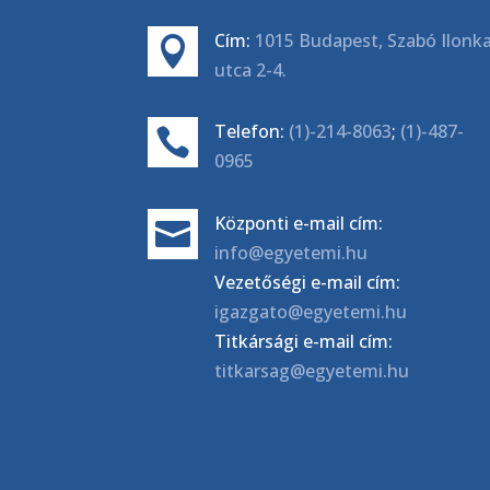
Cím:
1015 Budapest, Szabó Ilonk

utca 2-4.
Telefon:
(1)-214-8063
;
(1)-487-

0965
Központi e-mail cím:

info@egyetemi.hu
Vezetőségi e-mail cím:
igazgato@egyetemi.hu
Titkársági e-mail cím:
titkarsag@egyetemi.hu