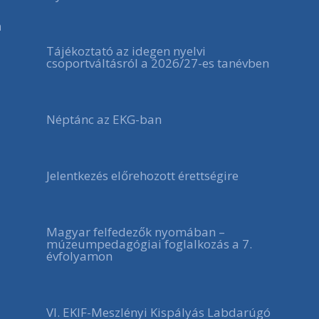
a
Tájékoztató az idegen nyelvi
csoportváltásról a 2026/27-es tanévben
Néptánc az EKG-ban
Jelentkezés előrehozott érettségire
Magyar felfedezők nyomában –
múzeumpedagógiai foglalkozás a 7.
évfolyamon
VI. EKIF-Meszlényi Kispályás Labdarúgó