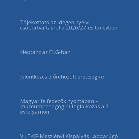
a
Tájékoztató az idegen nyelvi
csoportváltásról a 2026/27-es tanévben
Néptánc az EKG-ban
Jelentkezés előrehozott érettségire
Magyar felfedezők nyomában –
múzeumpedagógiai foglalkozás a 7.
évfolyamon
VI. EKIF-Meszlényi Kispályás Labdarúgó