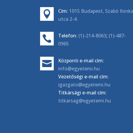
Cím:
1015 Budapest, Szabó Ilonk

utca 2-4.
Telefon:
(1)-214-8063
;
(1)-487-

0965
Központi e-mail cím:

info@egyetemi.hu
Vezetőségi e-mail cím:
igazgato@egyetemi.hu
Titkársági e-mail cím:
titkarsag@egyetemi.hu