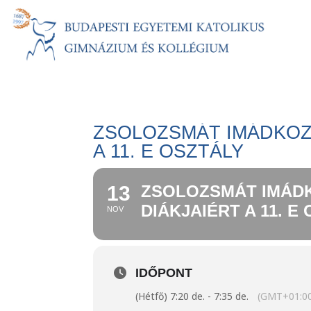
ZSOLOZSMÁT IMÁDKOZI
A 11. E OSZTÁLY
13
ZSOLOZSMÁT IMÁDK
DIÁKJAIÉRT A 11. E
NOV
IDŐPONT
(Hétfő) 7:20 de. - 7:35 de.
(GMT+01:0