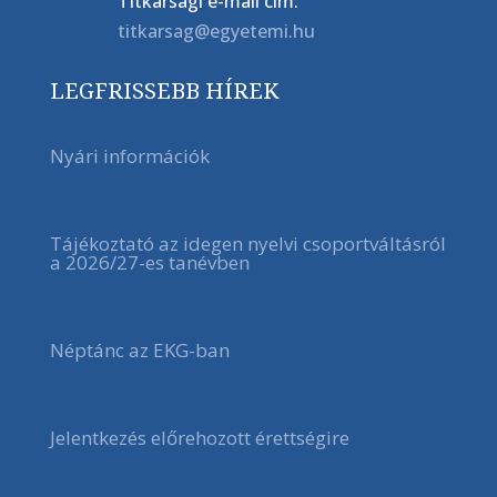
Titkársági e-mail cím:
titkarsag@egyetemi.hu
LEGFRISSEBB HÍREK
Nyári információk
Tájékoztató az idegen nyelvi csoportváltásról
a 2026/27-es tanévben
Néptánc az EKG-ban
Jelentkezés előrehozott érettségire