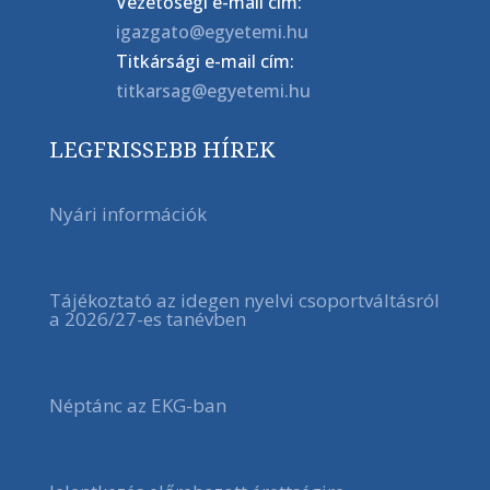
Vezetőségi e-mail cím:
igazgato@egyetemi.hu
Titkársági e-mail cím:
titkarsag@egyetemi.hu
LEGFRISSEBB HÍREK
Nyári információk
Tájékoztató az idegen nyelvi csoportváltásról
a 2026/27-es tanévben
Néptánc az EKG-ban