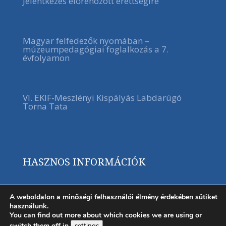
Jelentkezés előrehozott érettségire
Magyar felfedezők nyomában –
múzeumpedagógiai foglalkozás a 7.
évfolyamon
VI. EKIF-Meszlényi Kispályás Labdarúgó
Torna Tata
HASZNOS INFORMÁCIÓK
A weboldalon a minőségi felhasználói élmény érdekében sütiket
használunk.
You can find out more about which cookies we are using or
switch them off in
.