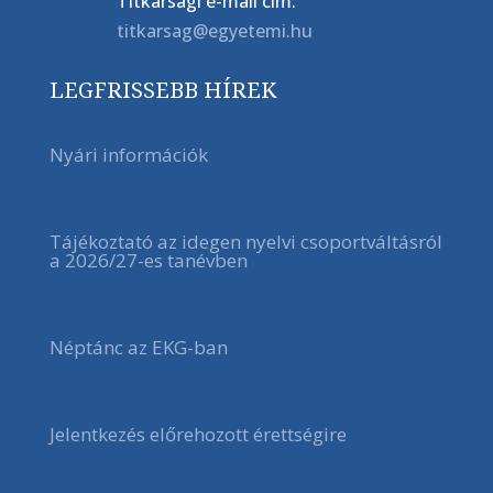
Titkársági e-mail cím:
titkarsag@egyetemi.hu
LEGFRISSEBB HÍREK
Nyári információk
Tájékoztató az idegen nyelvi csoportváltásról
a 2026/27-es tanévben
Néptánc az EKG-ban
Jelentkezés előrehozott érettségire