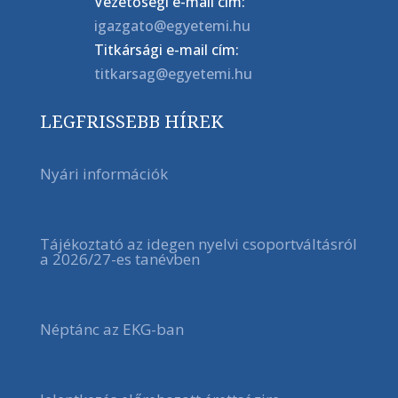
Vezetőségi e-mail cím:
igazgato@egyetemi.hu
Titkársági e-mail cím:
titkarsag@egyetemi.hu
LEGFRISSEBB HÍREK
Nyári információk
Tájékoztató az idegen nyelvi csoportváltásról
a 2026/27-es tanévben
Néptánc az EKG-ban