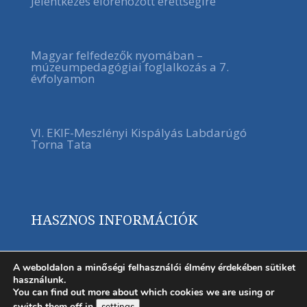
Jelentkezés előrehozott érettségire
Magyar felfedezők nyomában –
múzeumpedagógiai foglalkozás a 7.
évfolyamon
VI. EKIF-Meszlényi Kispályás Labdarúgó
Torna Tata
HASZNOS INFORMÁCIÓK
A weboldalon a minőségi felhasználói élmény érdekében sütiket
használunk.
You can find out more about which cookies we are using or
switch them off in
.