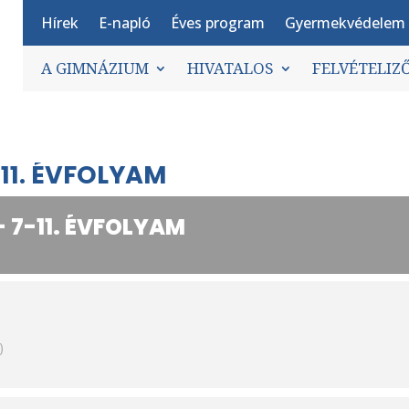
Hírek
E-napló
Éves program
Gyermekvédelem
A GIMNÁZIUM
HIVATALOS
FELVÉTELIZ
-11. ÉVFOLYAM
- 7-11. ÉVFOLYAM
)