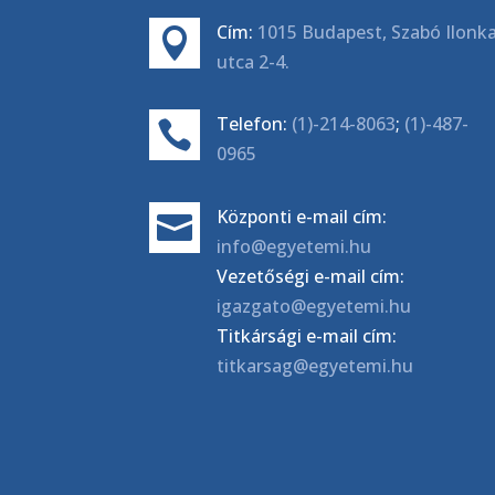
Cím:
1015 Budapest, Szabó Ilonk

utca 2-4.
Telefon:
(1)-214-8063
;
(1)-487-

0965
Központi e-mail cím:

info@egyetemi.hu
Vezetőségi e-mail cím:
igazgato@egyetemi.hu
Titkársági e-mail cím:
titkarsag@egyetemi.hu