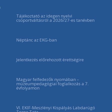
a
Tájékoztató az idegen nyelvi
csoportváltásról a 2026/27-es tanévben
Néptánc az EKG-ban
Jelentkezés előrehozott érettségire
Magyar felfedezők nyomában –
múzeumpedagógiai foglalkozás a 7.
évfolyamon
VI. EKIF-Meszlényi Kispályás Labdarúgó
Torna Tata