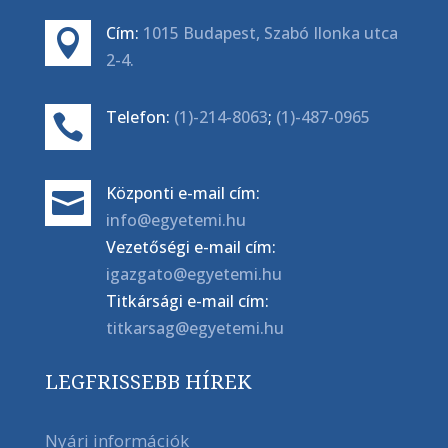
Cím:
1015 Budapest, Szabó Ilonka utca

2-4.
Telefon:
(1)-214-8063
;
(1)-487-0965

Központi e-mail cím:

info@egyetemi.hu
Vezetőségi e-mail cím:
igazgato@egyetemi.hu
Titkársági e-mail cím:
titkarsag@egyetemi.hu
LEGFRISSEBB HÍREK
Nyári információk