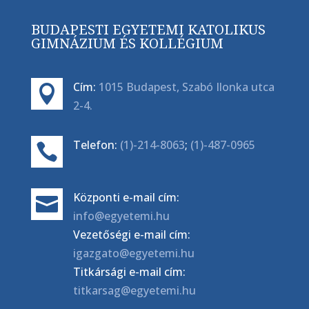
BUDAPESTI EGYETEMI KATOLIKUS
GIMNÁZIUM ÉS KOLLÉGIUM
Cím:
1015 Budapest, Szabó Ilonka utca

2-4.
Telefon:
(1)-214-8063
;
(1)-487-0965

Központi e-mail cím:

info@egyetemi.hu
Vezetőségi e-mail cím:
igazgato@egyetemi.hu
Titkársági e-mail cím:
titkarsag@egyetemi.hu