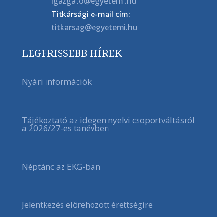
igazgato@egyetemi.hu
Titkársági e-mail cím:
titkarsag@egyetemi.hu
LEGFRISSEBB HÍREK
Nyári információk
Tájékoztató az idegen nyelvi csoportváltásról
a 2026/27-es tanévben
Néptánc az EKG-ban
Jelentkezés előrehozott érettségire