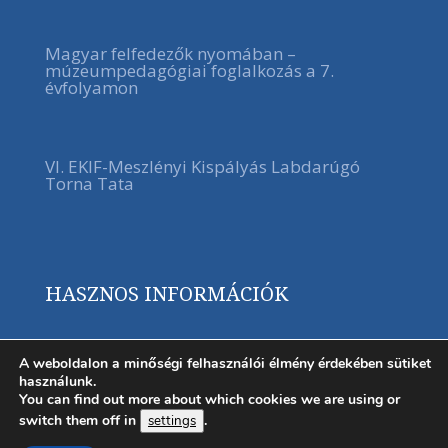
Magyar felfedezők nyomában –
múzeumpedagógiai foglalkozás a 7.
évfolyamon
VI. EKIF-Meszlényi Kispályás Labdarúgó
Torna Tata
HASZNOS INFORMÁCIÓK
A weboldalon a minőségi felhasználói élmény érdekében sütiket
használunk.
You can find out more about which cookies we are using or
switch them off in
.
settings