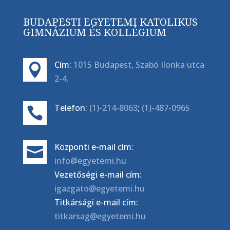
BUDAPESTI EGYETEMI KATOLIKUS
GIMNÁZIUM ÉS KOLLÉGIUM
Cím:
1015 Budapest, Szabó Ilonka utca

2-4.
Telefon:
(1)-214-8063
;
(1)-487-0965

Központi e-mail cím:

info@egyetemi.hu
Vezetőségi e-mail cím:
igazgato@egyetemi.hu
Titkársági e-mail cím:
titkarsag@egyetemi.hu