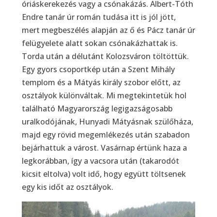
óriáskerekezés vagy a csónakázás. Albert-Tóth
Endre tanár úr román tudása itt is jól jött,
mert megbeszélés alapján az ő és Pácz tanár úr
felügyelete alatt sokan csónakázhattak is.
Torda után a délutánt Kolozsváron töltöttük.
Egy gyors csoportkép után a Szent Mihály
templom és a Mátyás király szobor előtt, az
osztályok különváltak. Mi megtekintetük hol
található Magyarország legigazságosabb
uralkodójának, Hunyadi Mátyásnak szülőháza,
majd egy rövid megemlékezés után szabadon
bejárhattuk a várost. Vasárnap értünk haza a
legkorábban, így a vacsora után (takarodót
kicsit eltolva) volt idő, hogy együtt töltsenek
egy kis időt az osztályok.