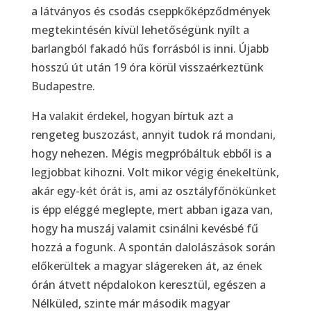
a látványos és csodás cseppkőképződmények
megtekintésén kívül lehetőségünk nyílt a
barlangból fakadó hűs forrásból is inni. Újabb
hosszú út után 19 óra körül visszaérkeztünk
Budapestre.
Ha valakit érdekel, hogyan bírtuk azt a
rengeteg buszozást, annyit tudok rá mondani,
hogy nehezen. Mégis megpróbáltuk ebből is a
legjobbat kihozni. Volt mikor végig énekeltünk,
akár egy-két órát is, ami az osztályfőnökünket
is épp eléggé meglepte, mert abban igaza van,
hogy ha muszáj valamit csinálni kevésbé fű
hozzá a fogunk. A spontán dalolászások során
előkerültek a magyar slágereken át, az ének
órán átvett népdalokon keresztül, egészen a
Nélküled, szinte már második magyar