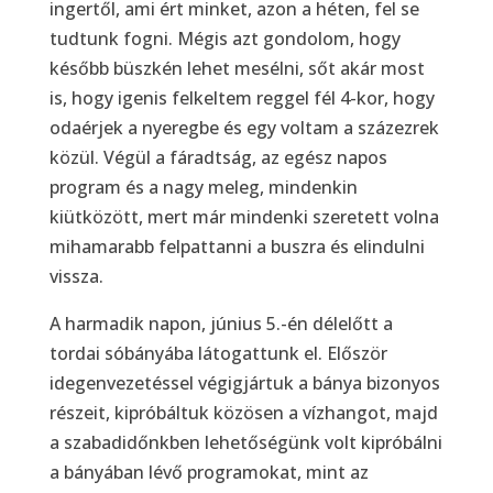
ingertől, ami ért minket, azon a héten, fel se
tudtunk fogni. Mégis azt gondolom, hogy
később büszkén lehet mesélni, sőt akár most
is, hogy igenis felkeltem reggel fél 4-kor, hogy
odaérjek a nyeregbe és egy voltam a százezrek
közül. Végül a fáradtság, az egész napos
program és a nagy meleg, mindenkin
kiütközött, mert már mindenki szeretett volna
mihamarabb felpattanni a buszra és elindulni
vissza.
A harmadik napon, június 5.-én délelőtt a
tordai sóbányába látogattunk el. Először
idegenvezetéssel végigjártuk a bánya bizonyos
részeit, kipróbáltuk közösen a vízhangot, majd
a szabadidőnkben lehetőségünk volt kipróbálni
a bányában lévő programokat, mint az