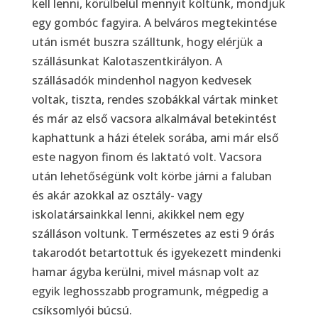
kell lenni, körülbelül mennyit költünk, mondjuk
egy gombóc fagyira. A belváros megtekintése
után ismét buszra szálltunk, hogy elérjük a
szállásunkat Kalotaszentkirályon. A
szállásadók mindenhol nagyon kedvesek
voltak, tiszta, rendes szobákkal vártak minket
és már az első vacsora alkalmával betekintést
kaphattunk a házi ételek sorába, ami már első
este nagyon finom és laktató volt. Vacsora
után lehetőségünk volt körbe járni a faluban
és akár azokkal az osztály- vagy
iskolatársainkkal lenni, akikkel nem egy
szálláson voltunk. Természetes az esti 9 órás
takarodót betartottuk és igyekezett mindenki
hamar ágyba kerülni, mivel másnap volt az
egyik leghosszabb programunk, mégpedig a
csíksomlyói búcsú.