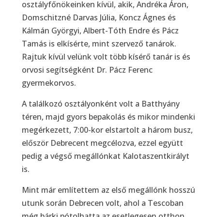
osztályfőnökeinken kívül, akik, Andréka Áron,
Domschitzné Darvas Júlia, Koncz Ágnes és
Kálmán Györgyi, Albert-Tóth Endre és Pácz
Tamás is elkísérte, mint szervező tanárok.
Rajtuk kívül velünk volt több kísérő tanár is és
orvosi segítségként Dr. Pácz Ferenc
gyermekorvos.
A találkozó osztályonként volt a Batthyány
téren, majd gyors bepakolás és mikor mindenki
megérkezett, 7:00-kor elstartolt a három busz,
először Debrecent megcélozva, ezzel együtt
pedig a végső megállónkat Kalotaszentkirályt
is.
Mint már említettem az első megállónk hosszú
utunk során Debrecen volt, ahol a Tescoban
még bárki pótolhatta az esetlegesen otthon