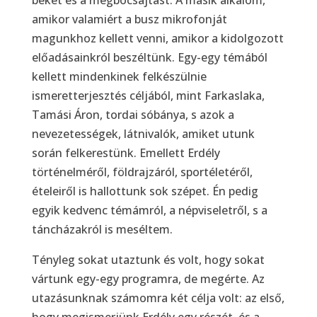
békét és a megbocsájtást. A másik alkalom,
amikor valamiért a busz mikrofonját
magunkhoz kellett venni, amikor a kidolgozott
előadásainkról beszéltünk. Egy-egy témából
kellett mindenkinek felkészülnie
ismeretterjesztés céljából, mint Farkaslaka,
Tamási Áron, tordai sóbánya, s azok a
nevezetességek, látnivalók, amiket utunk
során felkerestünk. Emellett Erdély
történelméről, földrajzáról, sportéletéről,
ételeiről is hallottunk sok szépet. Én pedig
egyik kedvenc témámról, a népviseletről, s a
táncházakról is meséltem.
Tényleg sokat utaztunk és volt, hogy sokat
vártunk egy-egy programra, de megérte. Az
utazásunknak számomra két célja volt: az első,