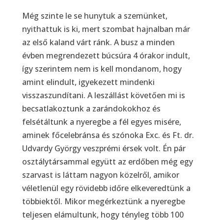
Még szinte le se hunytuk a szemünket,
nyithattuk is ki, mert szombat hajnalban már
az első kaland várt ránk. A busz a minden
évben megrendezett búcsúra 4 órakor indult,
így szerintem nem is kell mondanom, hogy
amint elindult, igyekezett mindenki
visszaszundítani. A leszállást követően mi is
becsatlakoztunk a zarándokokhoz és
felsétáltunk a nyeregbe a fél egyes misére,
aminek főcelebránsa és szónoka Exc. és Ft. dr.
Udvardy György veszprémi érsek volt. Én pár
osztálytársammal együtt az erdőben még egy
szarvast is láttam nagyon közelről, amikor
véletlenül egy rövidebb időre elkeveredtünk a
többiektől. Mikor megérkeztünk a nyeregbe
teljesen elámultunk, hogy tényleg több 100