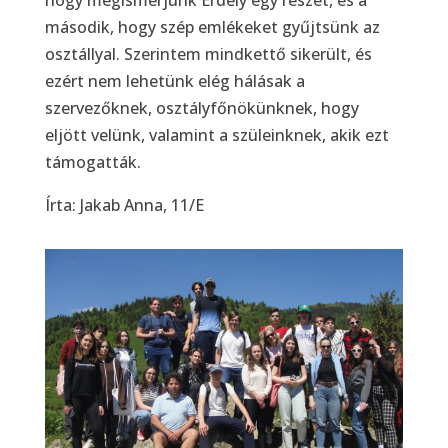
hogy megismerjünk Erdély egy részét, és a
második, hogy szép emlékeket gyűjtsünk az
osztállyal. Szerintem mindkettő sikerült, és
ezért nem lehetünk elég hálásak a
szervezőknek, osztályfőnökünknek, hogy
eljött velünk, valamint a szüleinknek, akik ezt
támogatták.
Írta: Jakab Anna, 11/E