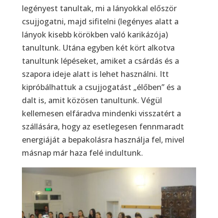
legényest tanultak, mi a lányokkal először
csujjogatni, majd sifitelni (legényes alatt a
lányok kisebb körökben való karikázója)
tanultunk. Utána egyben két kört alkotva
tanultunk lépéseket, amiket a csárdás és a
szapora ideje alatt is lehet használni. Itt
kipróbálhattuk a csujjogatást „élőben” és a
dalt is, amit közösen tanultunk. Végül
kellemesen elfáradva mindenki visszatért a
szállására, hogy az esetlegesen fennmaradt
energiáját a bepakolásra használja fel, mivel
másnap már haza felé indultunk.