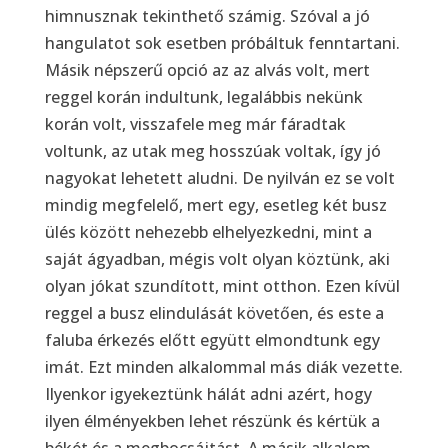
himnusznak tekinthető számig. Szóval a jó
hangulatot sok esetben próbáltuk fenntartani.
Másik népszerű opció az az alvás volt, mert
reggel korán indultunk, legalábbis nekünk
korán volt, visszafele meg már fáradtak
voltunk, az utak meg hosszúak voltak, így jó
nagyokat lehetett aludni. De nyilván ez se volt
mindig megfelelő, mert egy, esetleg két busz
ülés között nehezebb elhelyezkedni, mint a
saját ágyadban, mégis volt olyan köztünk, aki
olyan jókat szundított, mint otthon. Ezen kívül
reggel a busz elindulását követően, és este a
faluba érkezés előtt együtt elmondtunk egy
imát. Ezt minden alkalommal más diák vezette.
Ilyenkor igyekeztünk hálát adni azért, hogy
ilyen élményekben lehet részünk és kértük a