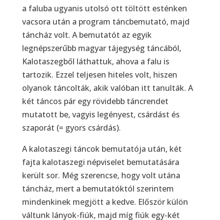
a faluba ugyanis utolsó ott töltött esténken
vacsora után a program táncbemutató, majd
táncház volt. A bemutatót az egyik
legnépszerűbb magyar tájegység táncából,
Kalotaszegből láthattuk, ahova a falu is
tartozik. Ezzel teljesen hiteles volt, hiszen
olyanok táncolták, akik valóban itt tanulták. A
két táncos pár egy rövidebb táncrendet
mutatott be, vagyis legényest, csárdást és
szaporát (= gyors csárdás).
A kalotaszegi táncok bemutatója után, két
fajta kalotaszegi népviselet bemutatására
került sor. Még szerencse, hogy volt utána
táncház, mert a bemutatóktól szerintem
mindenkinek megjött a kedve. Először külön
váltunk lányok-fiúk, majd míg fiúk egy-két