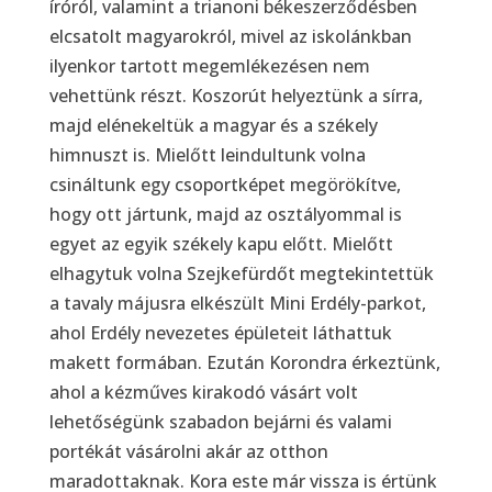
íróról, valamint a trianoni békeszerződésben
elcsatolt magyarokról, mivel az iskolánkban
ilyenkor tartott megemlékezésen nem
vehettünk részt. Koszorút helyeztünk a sírra,
majd elénekeltük a magyar és a székely
himnuszt is. Mielőtt leindultunk volna
csináltunk egy csoportképet megörökítve,
hogy ott jártunk, majd az osztályommal is
egyet az egyik székely kapu előtt. Mielőtt
elhagytuk volna Szejkefürdőt megtekintettük
a tavaly májusra elkészült Mini Erdély-parkot,
ahol Erdély nevezetes épületeit láthattuk
makett formában. Ezután Korondra érkeztünk,
ahol a kézműves kirakodó vásárt volt
lehetőségünk szabadon bejárni és valami
portékát vásárolni akár az otthon
maradottaknak. Kora este már vissza is értünk