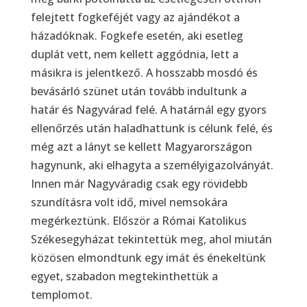
felejtett fogkeféjét vagy az ajándékot a
házadóknak. Fogkefe esetén, aki esetleg
duplát vett, nem kellett aggódnia, lett a
másikra is jelentkező. A hosszabb mosdó és
bevásárló szünet után tovább indultunk a
határ és Nagyvárad felé. A határnál egy gyors
ellenőrzés után haladhattunk is célunk felé, és
még azt a lányt se kellett Magyarországon
hagynunk, aki elhagyta a személyigazolványát.
Innen már Nagyváradig csak egy rövidebb
szundításra volt idő, mivel nemsokára
megérkeztünk. Először a Római Katolikus
Székesegyházat tekintettük meg, ahol miután
közösen elmondtunk egy imát és énekeltünk
egyet, szabadon megtekinthettük a
templomot.