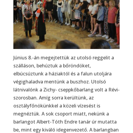
Június 8.-án megejtettük az utolsó reggelit a
szálláson, behúztuk a bőröndöket,
elbúcsúztunk a háziaktól és a falun utoljára
végighaladva mentünk a buszhoz. Utolsó
látnivalónk a Zichy- cseppkőbarlang volt a Révi-
szorosban. Amíg sorra kerültünk, az
osztályfőnökünkkel a közeli vízesést is
megnéztük. A sok csoport miatt, nekünk a
barlangot Albert-Tóth Endre tanár úr mutatta
be, mint egy kiváló idegenvezető. A barlangban