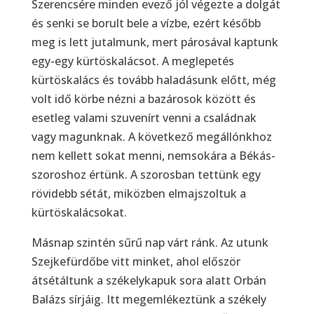
Szerencsére minden evező jól végezte a dolgát
és senki se borult bele a vízbe, ezért később
meg is lett jutalmunk, mert párosával kaptunk
egy-egy kürtöskalácsot. A meglepetés
kürtöskalács és tovább haladásunk előtt, még
volt idő körbe nézni a bazárosok között és
esetleg valami szuvenírt venni a családnak
vagy magunknak. A következő megállónkhoz
nem kellett sokat menni, nemsokára a Békás-
szoroshoz értünk. A szorosban tettünk egy
rövidebb sétát, miközben elmajszoltuk a
kürtöskalácsokat.
Másnap szintén sűrű nap várt ránk. Az utunk
Szejkefürdőbe vitt minket, ahol először
átsétáltunk a székelykapuk sora alatt Orbán
Balázs sírjáig. Itt megemlékeztünk a székely