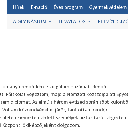
Hírek
E-napló
Éves program
Gyermekvédelem
A GIMNÁZIUM
HIVATALOS
FELVÉTELIZ
s állományú rendőrként szolgálom hazámat. Rendőr
szti Főiskolát végeztem, majd a Nemzeti Közszolgálati Egy
ztem diplomát. Az elmúlt három évtized során több különb
Voltam közrendvédelmi járőr, tanítottam rendőr
rületen kiemelten védett személyek biztosítását végeztem
ási Központ lőkiképzőjeként dolgozom.