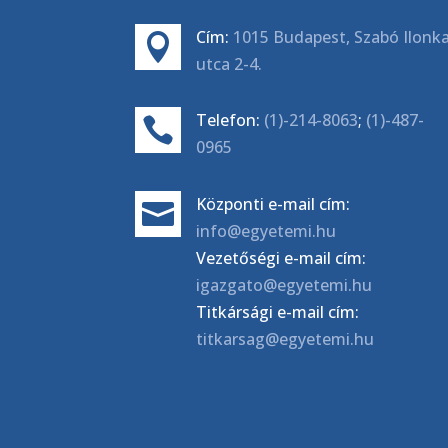
Cím:
1015 Budapest, Szabó Ilonk

utca 2-4.
Telefon:
(1)-214-8063
;
(1)-487-

0965
Központi e-mail cím:

info@egyetemi.hu
Vezetőségi e-mail cím:
igazgato@egyetemi.hu
Titkársági e-mail cím:
titkarsag@egyetemi.hu