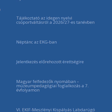
a
Tájékoztató az idegen nyelvi
csoportváltásról a 2026/27-es tanévben
Néptánc az EKG-ban
Jelentkezés előrehozott érettségire
Magyar felfedezők nyomában –
múzeumpedagógiai foglalkozás a 7.
évfolyamon
VI. EKIF-Meszlényi Kispályás Labdarúgó