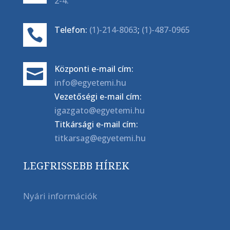
2-4.
Telefon:
(1)-214-8063
;
(1)-487-0965

Központi e-mail cím:

info@egyetemi.hu
Vezetőségi e-mail cím:
igazgato@egyetemi.hu
Titkársági e-mail cím:
titkarsag@egyetemi.hu
LEGFRISSEBB HÍREK
Nyári információk