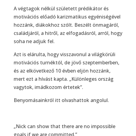
A végtagok nélkül született prédikátor és
motivációs előadó karizmatikus egyéniségével
hozzánk, diákokhoz szólt. Beszélt önmagáról,
családjáról, a hitről, az elfogadásról, arról, hogy
soha ne adjuk fel.
Azt is elárulta, hogy visszavonul a világkörüli
motivációs turnéktól, de jövő szeptemberben,
és az elkövetkező 10 évben eljön hozzánk,
mert ezt a hívást kapta. „Különleges ország
vagytok, imádkozom értetek”.
Benyomásainkról itt olvashattok angolul.
„Nick can show that there are no impossible
goals if we are committed.”