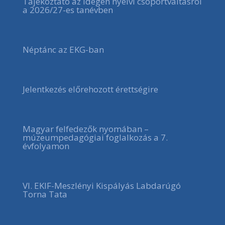
Tájékoztató az idegen nyelvi csoportváltásról
a 2026/27-es tanévben
Néptánc az EKG-ban
Jelentkezés előrehozott érettségire
Magyar felfedezők nyomában –
múzeumpedagógiai foglalkozás a 7.
évfolyamon
VI. EKIF-Meszlényi Kispályás Labdarúgó
Torna Tata