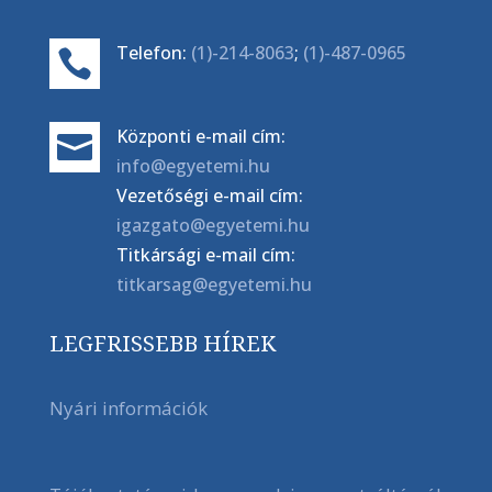
Telefon:
(1)-214-8063
;
(1)-487-0965

Központi e-mail cím:

info@egyetemi.hu
Vezetőségi e-mail cím:
igazgato@egyetemi.hu
Titkársági e-mail cím:
titkarsag@egyetemi.hu
LEGFRISSEBB HÍREK
Nyári információk