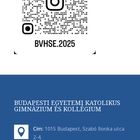
BUDAPESTI EGYETEMI KATOLIKUS
GIMNÁZIUM ÉS KOLLÉGIUM
Cím:
1015 Budapest, Szabó Ilonka utca

2-4.