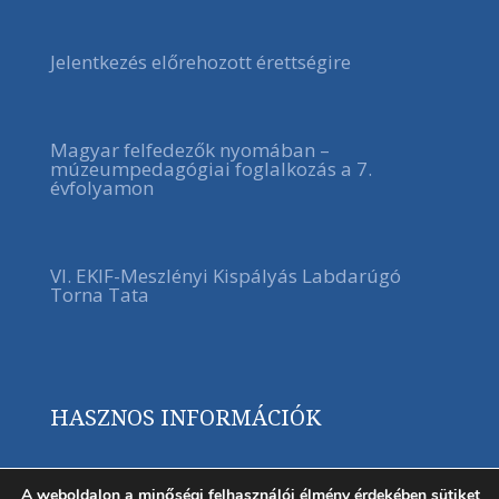
Jelentkezés előrehozott érettségire
Magyar felfedezők nyomában –
múzeumpedagógiai foglalkozás a 7.
évfolyamon
VI. EKIF-Meszlényi Kispályás Labdarúgó
Torna Tata
HASZNOS INFORMÁCIÓK
A weboldalon a minőségi felhasználói élmény érdekében sütiket