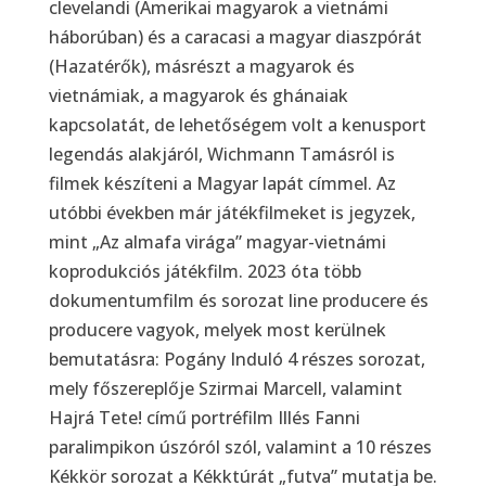
clevelandi (Amerikai magyarok a vietnámi
háborúban) és a caracasi a magyar diaszpórát
(Hazatérők), másrészt a magyarok és
vietnámiak, a magyarok és ghánaiak
kapcsolatát, de lehetőségem volt a kenusport
legendás alakjáról, Wichmann Tamásról is
filmek készíteni a Magyar lapát címmel. Az
utóbbi években már játékfilmeket is jegyzek,
mint „Az almafa virága” magyar-vietnámi
koprodukciós játékfilm. 2023 óta több
dokumentumfilm és sorozat line producere és
producere vagyok, melyek most kerülnek
bemutatásra: Pogány Induló 4 részes sorozat,
mely főszereplője Szirmai Marcell, valamint
Hajrá Tete! című portréfilm Illés Fanni
paralimpikon úszóról szól, valamint a 10 részes
Kékkör sorozat a Kékktúrát „futva” mutatja be.