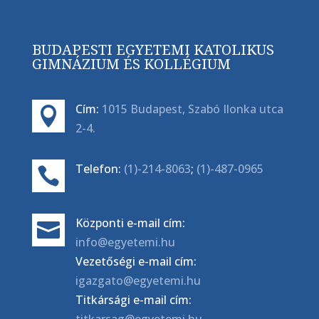
BUDAPESTI EGYETEMI KATOLIKUS
GIMNÁZIUM ÉS KOLLÉGIUM
Cím:
1015 Budapest, Szabó Ilonka utca

2-4.
Telefon:
(1)-214-8063
;
(1)-487-0965

Központi e-mail cím:

info@egyetemi.hu
Vezetőségi e-mail cím:
igazgato@egyetemi.hu
Titkársági e-mail cím:
titkarsag@egyetemi.hu