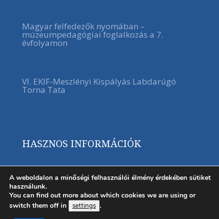
Magyar felfedezők nyomában –
múzeumpedagógiai foglalkozás a 7.
évfolyamon
VI. EKIF-Meszlényi Kispályás Labdarúgó
Torna Tata
HASZNOS INFORMÁCIÓK
A weboldalon a minőségi felhasználói élmény érdekében sütiket
használunk.
You can find out more about which cookies we are using or
switch them off in
.
settings