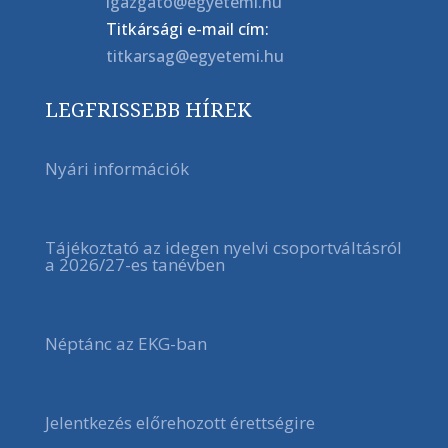
igazgato@egyetemi.hu
Titkársági e-mail cím:
titkarsag@egyetemi.hu
LEGFRISSEBB HÍREK
Nyári információk
Tájékoztató az idegen nyelvi csoportváltásról
a 2026/27-es tanévben
Néptánc az EKG-ban
Jelentkezés előrehozott érettségire